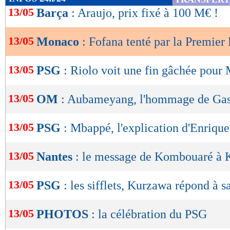
de
13/05
Barça
: Araujo, prix fixé à 100 M€ !
lecture
13/05
Monaco
: Fofana tenté par la Premier
OK
13/05
PSG
: Riolo voit une fin gâchée pour
13/05
OM
: Aubameyang, l'hommage de Gas
13/05
PSG
: Mbappé, l'explication d'Enrique
13/05
Nantes
: le message de Kombouaré à 
13/05
PSG
: les sifflets, Kurzawa répond à 
13/05
PHOTOS
: la célébration du PSG