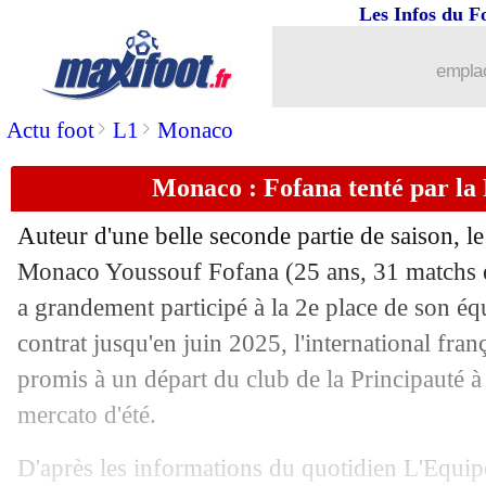
Les Infos du F
13/05
Real
: Tchouaméni, Ancelotti pessimist
emplac
13/05
Barça
: Roque déjà invité à partir !
>
>
Actu foot
L1
Monaco
13/05
Bayern
: Glasner, Palace a dit non
Monaco : Fofana tenté par la
13/05
PSG
: le nouveau speaker désigné
Auteur d'une belle seconde partie de saison, le
13/05
Bournemouth
: Iraola a prolongé (offi
Monaco Youssouf
Fofana
(25 ans, 31 matchs e
a grandement participé à la 2e place de son é
13/05
Man Utd
: Southgate répond encore à
contrat jusqu'en juin 2025, l'international fra
promis à un départ du club de la Principauté à
13/05
PSG
: Simons veut le Barça, mais...
mercato d'été.
13/05
Lyon
: Textor rend hommage à Sage
D'après les informations du quotidien L'Equipe