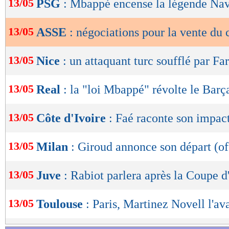
13/05
PSG
: Mbappé encense la légende Na
de
lecture
13/05
ASSE
: négociations pour la vente du 
OK
13/05
Nice
: un attaquant turc soufflé par Far
13/05
Real
: la "loi Mbappé" révolte le Barça
13/05
Côte d'Ivoire
: Faé raconte son impac
13/05
Milan
: Giroud annonce son départ (of
13/05
Juve
: Rabiot parlera après la Coupe d'
13/05
Toulouse
: Paris, Martinez Novell l'ava