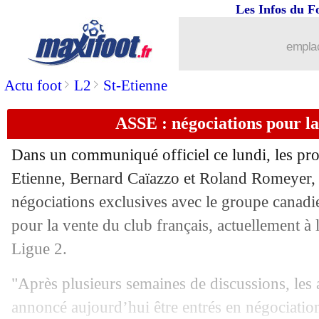
13/05
Trophées UNFP
: Hein meilleur joue
Les Infos du F
13/05
Trophées UNFP
: Larsonneur sacré e
emplac
13/05
Trophées UNFP
: Pélissier lauréat en
>
>
Actu foot
L2
St-Etienne
ASSE : négociations pour la
13/05
Trophées UNFP
: Donnarumma meille
Dans un communiqué officiel ce lundi, les prop
13/05
Trophées UNFP
: Chawinga élue en 
Etienne, Bernard Caïazzo et Roland Romeyer, 
négociations exclusives avec le groupe canad
13/05
Trophées UNFP
: Zaïre-Emery récom
pour la vente du club français, actuellement à 
13/05
Barça
: Todibo explique son échec
Ligue 2.
"Après plusieurs semaines de discussions, les
13/05
VIDEO
: latéral gauche, Antony n'a p
annoncé aujourd’hui être entrés en négociation