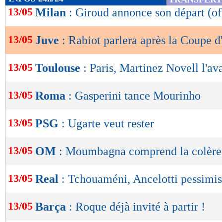
de
13/05
Milan
: Giroud annonce son départ (of
lecture
13/05
Juve
: Rabiot parlera après la Coupe d'
OK
13/05
Toulouse
: Paris, Martinez Novell l'ava
13/05
Roma
: Gasperini tance Mourinho
13/05
PSG
: Ugarte veut rester
13/05
OM
: Moumbagna comprend la colère 
13/05
Real
: Tchouaméni, Ancelotti pessimist
13/05
Barça
: Roque déjà invité à partir !