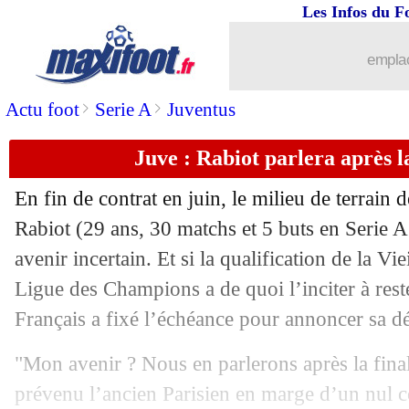
Les Infos du F
13/05
Trophées UNFP
: Zaïre-Emery récom
emplac
13/05
Barça
: Todibo explique son échec
>
>
Actu foot
Serie A
Juventus
13/05
VIDEO
: latéral gauche, Antony n'a p
Juve : Rabiot parlera après l
13/05
OM
: Aubameyang refuse d'être comp
En fin de contrat en juin, le milieu de terrain
13/05
PSG
: Mbappé-Al-Khelaïfi, le club d
Rabiot
(29 ans, 30 matchs et 5 buts en Serie A
avenir incertain. Et si la qualification de la V
13/05
Lyon
: Kadewere transféré à Nantes
Ligue des Champions a de quoi l’inciter à rest
Français a fixé l’échéance pour annoncer sa dé
13/05
Arsenal
: Saliba fait confiance à Tot
"Mon avenir ? Nous en parlerons après la finale
13/05
PSG
: gros clash entre Mbappé et Al-K
prévenu l’ancien Parisien en marge d’un nul co