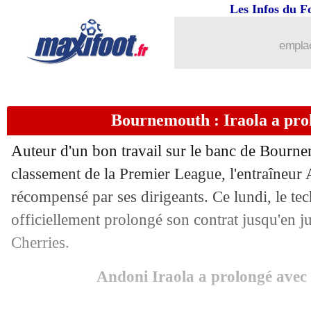
Les Infos du F
13/05
Trophées UNFP
: Cherki et l'absence
emplac
13/05
Real
: Courtois-Lunin, Ancelotti n'a p
13/05
PSG
: Mbappé encense la légende Na
Bournemouth : Iraola a prol
13/05
ASSE
: négociations pour la vente du 
Auteur d'un bon travail sur le banc de Bourn
13/05
Nice
: un attaquant turc soufflé par Far
classement de la Premier League, l'entraîneur 
récompensé par ses dirigeants. Ce lundi, le te
13/05
Real
: la "loi Mbappé" révolte le Barça
officiellement prolongé son contrat jusqu'en j
Cherries.
13/05
Côte d'Ivoire
: Faé raconte son impac
Andoni Iraola a prolongé ave
13/05
Milan
: Giroud annonce son départ (of