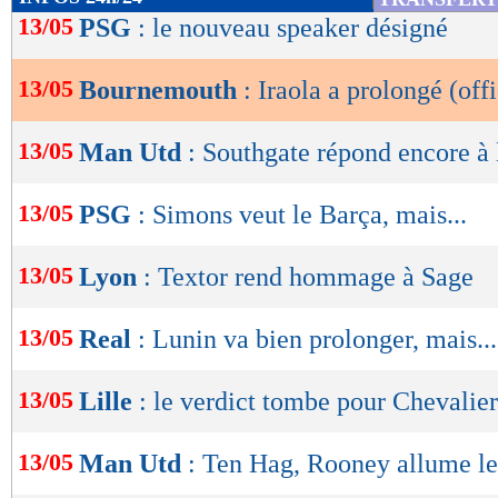
de
13/05
PSG
: le nouveau speaker désigné
lecture
13/05
Bournemouth
: Iraola a prolongé (offi
OK
13/05
Man Utd
: Southgate répond encore à
13/05
PSG
: Simons veut le Barça, mais...
13/05
Lyon
: Textor rend hommage à Sage
13/05
Real
: Lunin va bien prolonger, mais...
13/05
Lille
: le verdict tombe pour Chevalier
13/05
Man Utd
: Ten Hag, Rooney allume le
Lu 4.219 fois
- Damien Da Silva 