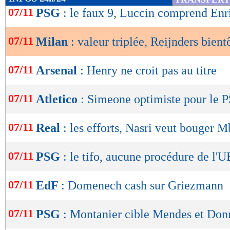
de
07/11
PSG
: le faux 9, Luccin comprend Enr
lecture
07/11
Milan
: valeur triplée, Reijnders bient
OK
07/11
Arsenal
: Henry ne croit pas au titre
07/11
Atletico
: Simeone optimiste pour le 
07/11
Real
: les efforts, Nasri veut bouger 
07/11
PSG
: le tifo, aucune procédure de l'
07/11
EdF
: Domenech cash sur Griezmann
07/11
PSG
: Montanier cible Mendes et D