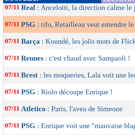
de
07/11
Real
: Ancelotti, la direction calme le 
lecture
07/11
PSG
: tifo, Retailleau veut entendre le
OK
07/11
Barça
: Koundé, les jolis mots de Flic
07/11
Rennes
: c'est chaud avec Sampaoli !
07/11
Brest
: les moqueries, Lala voit une l
07/11
PSG
: Riolo découpe Enrique !
07/11
Atletico
: Paris, l'aveu de Simeone
07/11
PSG
: Enrique voit une "mauvaise bla