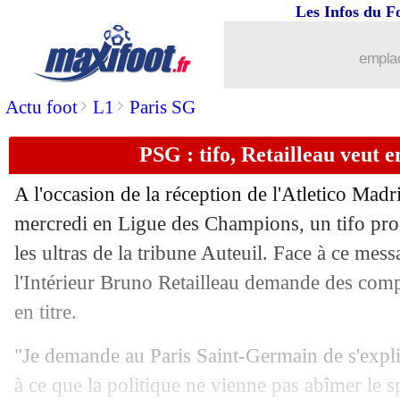
Les Infos du F
07/11
EdF
: Deschamps se justifie pour Chev
emplac
07/11
Rennes
: Stéphan, c'est bien fini (offic
>
>
Actu foot
L1
Paris SG
07/11
EdF
: Mbappé, les explications de D
PSG : tifo, Retailleau veut e
07/11
EdF
: la liste sans Mbappé et avec Che
A l'occasion de la réception de l'Atletico Madr
07/11
Rennes
: Stéphan mis à pied, Sampaol
mercredi en Ligue des Champions, un tifo pro-
les ultras de la tribune Auteuil. Face à ce mess
07/11
EdF
: Mbappé encore absent ?
l'Intérieur Bruno Retailleau demande des com
en titre.
07/11
Real
: Mbappé, Dugarry évoque une "e
"Je demande au Paris Saint-Germain de s'expliq
07/11
PSG
: le faux 9, Luccin comprend Enr
à ce que la politique ne vienne pas abîmer le sp