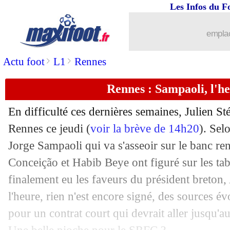
Les Infos du F
07/11
C3
: le classement complet
emplac
07/11
C4
: le classement complet
>
>
Actu foot
L1
Rennes
07/11
C3
: les résultats de la soirée
Rennes : Sampaoli, l'h
07/11
C4
: les résultats de la soirée
En difficulté ces dernières semaines, Julien St
07/11
C3
: Hoffenheim 2-2 Lyon (fini)
Rennes ce jeudi (
voir la brève de 14h20
). Sel
Jorge Sampaoli qui va s'asseoir sur le banc re
07/11
Real
: ça avance bien pour Alaba
Conceição et Habib Beye ont figuré sur les tabl
finalement eu les faveurs du président breton,
07/11
VIDEO
: le coup franc génial de Ma
l'heure, rien n'est encore signé, des sources 
pour un contrat court qui devrait aller jusqu'au
07/11
Mexique
: fin de carrière pour Guardad