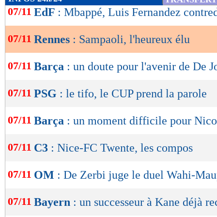
de
07/11
EdF
: Mbappé, Luis Fernandez contre
lecture
07/11
Rennes
: Sampaoli, l'heureux élu
OK
07/11
Barça
: un doute pour l'avenir de De J
07/11
PSG
: le tifo, le CUP prend la parole
07/11
Barça
: un moment difficile pour Nic
07/11
C3
: Nice-FC Twente, les compos
07/11
OM
: De Zerbi juge le duel Wahi-Ma
07/11
Bayern
: un successeur à Kane déjà r