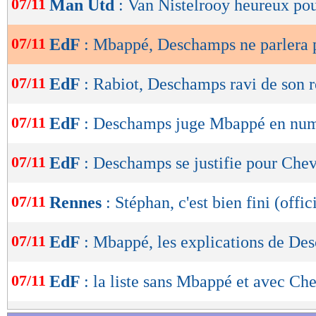
07/11
Man Utd
: Van Nistelrooy heureux po
de
lecture
07/11
EdF
: Mbappé, Deschamps ne parlera 
OK
07/11
EdF
: Rabiot, Deschamps ravi de son r
07/11
EdF
: Deschamps juge Mbappé en nu
07/11
EdF
: Deschamps se justifie pour Chev
07/11
Rennes
: Stéphan, c'est bien fini (offic
07/11
EdF
: Mbappé, les explications de D
07/11
EdF
: la liste sans Mbappé et avec Che