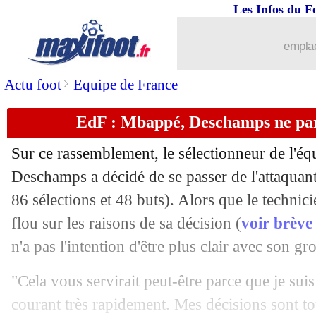
07/11
Rennes
: Sampaoli, l'heureux élu
Les Infos du F
07/11
Barça
: un doute pour l'avenir de De J
emplac
07/11
PSG
: le tifo, le CUP prend la parole
>
Actu foot
Equipe de France
EdF : Mbappé, Deschamps ne par
07/11
Barça
: un moment difficile pour Nic
Sur ce rassemblement, le sélectionneur de l'éq
07/11
C3
: Nice-FC Twente, les compos
Deschamps a décidé de se passer de l'attaqua
86 sélections et 48 buts). Alors que le technic
07/11
OM
: De Zerbi juge le duel Wahi-Ma
flou sur les raisons de sa décision (
voir brève
07/11
Bayern
: un successeur à Kane déjà r
n'a pas l'intention d'être plus clair avec son gr
"Cela vous servirait peut-être parce que je sui
07/11
Chelsea
: Badiashile ne compte pas par
courant très rapidement. Mes décisions sont t