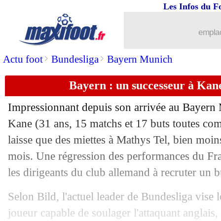
Les Infos du F
07/11
VIDEO
: le coup franc génial de Ma
emplac
07/11
Mexique
: fin de carrière pour Guardad
>
>
Actu foot
Bundesliga
Bayern Munich
07/11
VIDEO
: le superbe enroulé de Boga !
Bayern : un successeur à Kan
07/11
Nice
: Clauss y croit encore
Impressionnant depuis son arrivée au Bayern 
07/11
C3
: Nice 2-2 Twente (fini)
Kane
(31 ans, 15 matchs et 17 buts toutes comp
laisse que des miettes à Mathys Tel, bien moin
07/11
Inter
: prolongation imminente pour B
mois. Une régression des performances du Fra
les dirigeants du club allemand à recruter un 
07/11
EdF
: Mbappé, Larqué se frotte les ma
Selon Bild, l'actuel leader de Bundesliga vise l
07/11
C3
: Hoffenheim-Lyon, les compos
joueur capable de soulager l'attaquant anglais,