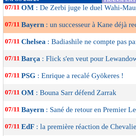
de
07/11
OM
: De Zerbi juge le duel Wahi-Ma
lecture
07/11
Bayern
: un successeur à Kane déjà r
OK
07/11
Chelsea
: Badiashile ne compte pas par
07/11
Barça
: Flick s'en veut pour Lewando
07/11
PSG
: Enrique a recalé Gyökeres !
07/11
OM
: Bouna Sarr défend Zarrak
07/11
Bayern
: Sané de retour en Premier L
07/11
EdF
: la première réaction de Chevali