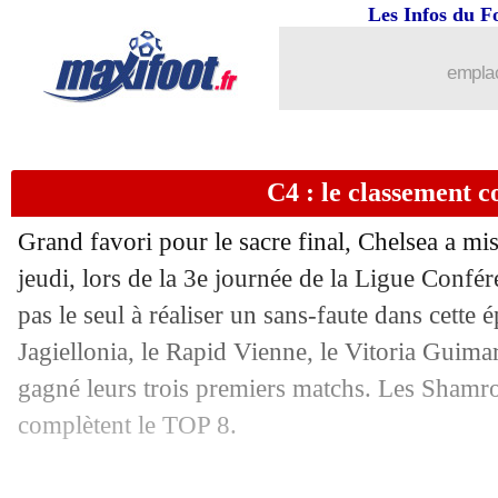
Les Infos du F
emplac
C4 : le classement 
Grand favori pour le sacre final, Chelsea a mi
jeudi, lors de la 3e journée de la Ligue Confér
pas le seul à réaliser un sans-faute dans cette 
Jagiellonia, le Rapid Vienne, le Vitoria Guim
Pos
Equipe
Pts
J
G
N
P
Bp
Bc
Di
1
Chelsea
9
3
3
0
0
16
3
+
gagné leurs trois premiers matchs. Les Shamro
2
Legia Varsovie
9
3
3
0
0
8
0
+
complètent le TOP 8.
3
Jagiellonia Bialystok
9
3
3
0
0
7
1
+
4
Rapid Vienne
9
3
3
0
0
6
1
+
5
Vitoria Guimaraes
9
3
3
0
0
7
3
+