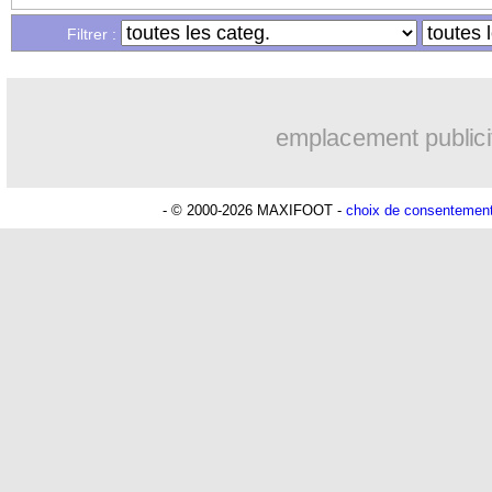
Filtrer :
07/11
C4
: les résultats de la soirée
07/11
C3
: Hoffenheim 2-2 Lyon (fini)
emplacement publici
07/11
Real
: ça avance bien pour Alaba
- © 2000-2026 MAXIFOOT -
choix de consentemen
07/11
VIDEO
: le coup franc génial de Ma
07/11
Mexique
: fin de carrière pour Guardad
07/11
VIDEO
: le superbe enroulé de Boga !
07/11
Nice
: Clauss y croit encore
07/11
C3
: Nice 2-2 Twente (fini)