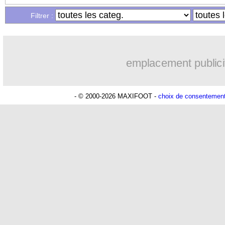
Filtrer :
07/11
C4
: les résultats de la soirée
07/11
C3
: Hoffenheim 2-2 Lyon (fini)
emplacement publici
07/11
Real
: ça avance bien pour Alaba
- © 2000-2026 MAXIFOOT -
choix de consentemen
07/11
VIDEO
: le coup franc génial de Ma
07/11
Mexique
: fin de carrière pour Guardad
07/11
VIDEO
: le superbe enroulé de Boga !
07/11
Nice
: Clauss y croit encore
07/11
C3
: Nice 2-2 Twente (fini)