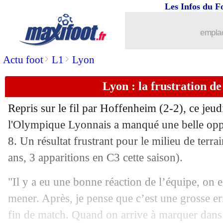
Les Infos du F
emplac
>
>
Actu foot
L1
Lyon
Lyon : la frustration d
Repris sur le fil par Hoffenheim (2-2), ce jeu
l'Olympique Lyonnais a manqué une belle oppo
8. Un résultat frustrant pour le milieu de ter
ans, 3 apparitions en C3 cette saison).
"Il y a eu une bonne réaction de l’équipe, on e
mener. Après, je pense que c’est une grosse err
fin de match. Quand on arrive à marquer dans l