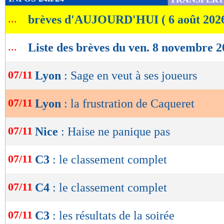
de
...
brèves d'AUJOURD'HUI ( 6 août 202
lecture
OK
...
Liste des brèves du ven. 8 novembre 
07/11
Lyon
: Sage en veut à ses joueurs
07/11
Lyon
: la frustration de Caqueret
07/11
Nice
: Haise ne panique pas
07/11
C3
: le classement complet
07/11
C4
: le classement complet
07/11
C3
: les résultats de la soirée