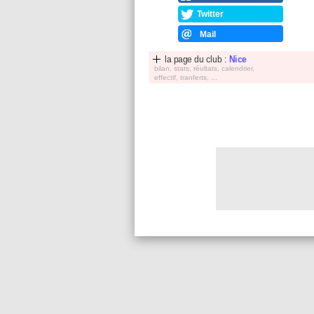
Twitter
Mail
la page du club :
Nice
bilan, stats, réultats, calendrier,
effectif, tranferts, ...