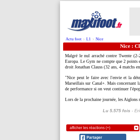
Actu foot
L1
Nice
>
>
Nice : C
Malgré le nul arraché contre Twente (2
Europa. Le Gym ne compte que 2 points en 
droit
Jonathan Clauss
(32 ans, 4 matchs en 
"Nice peut le faire avec l'envie et la dé
Marseillais sur Canal+. Mais concernant la
de performance si on veut continuer l'épo
Lors de la prochaine journée, les Aiglons
Lu 5.575 fois
- Er
afficher les réactions (+)
Partager