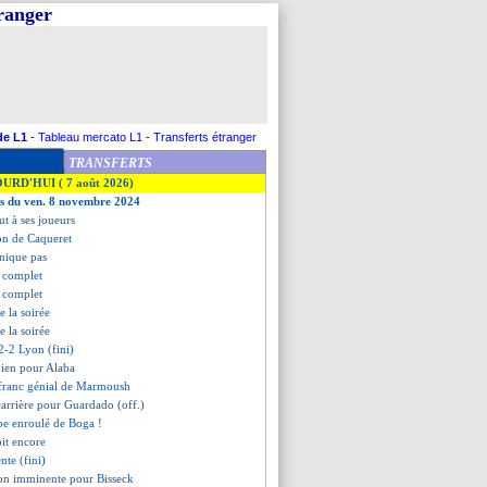
tranger
de L1
-
Tableau mercato L1
-
Transferts étranger
TRANSFERTS
OURD'HUI ( 7 août 2026)
es du ven. 8 novembre 2024
ut à ses joueurs
tion de Caqueret
anique pas
t complet
t complet
de la soirée
de la soirée
2-2 Lyon (fini)
bien pour Alaba
 franc génial de Marmoush
 carrière pour Guardado (off.)
rbe enroulé de Boga !
oit encore
nte (fini)
ion imminente pour Bisseck