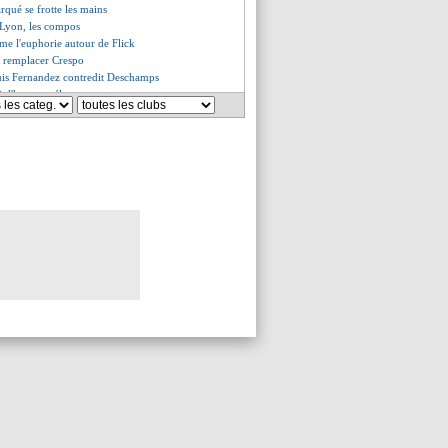
qué se frotte les mains
Lyon, les compos
me l'euphorie autour de Flick
a remplacer Crespo
is Fernandez contredit Deschamps
, l'heureux élu
pour l'avenir de De Jong ?
 CUP prend la parole
t difficile pour Nico Williams
nte, les compos
uge le duel Wahi-Maupay
esseur à Kane déjà recherché
ile ne compte pas partir
en veut pour Lewandowski
recalé Gyökeres !
 défend Zarrak
 retour en Premier League ?
 réaction de Chevalier
ière depuis Luis Enrique
 a prolongé (officiel)
a première de Bouaddi
istelrooy heureux pour Yoro
schamps ne parlera pas au groupe
schamps ravi de son retour
 juge Mbappé en numéro 9
e justifie pour Chevalier