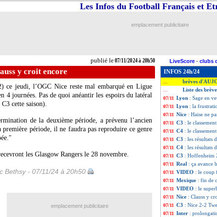
Les Infos du Football Français et E
emplacement publicitaire
publié le
07/11/2024 à 20h50
LiveScore
-
clubs 
lauss y croit encore
INFOS 24h/24
brèves d'AUJ
...
-2) ce jeudi, l’OGC Nice reste mal embarqué en Ligue
Liste des brèv
...
4 journées. Pas de quoi anéantir les espoirs du latéral
Lyon
: Sage en ve
07/11
C3 cette saison).
Lyon
: la frustra
07/11
Nice
: Haise ne p
07/11
termination de la deuxième période, a prévenu l’ancien
C3
: le classemen
07/11
 première période, il ne faudra pas reproduire ce genre
C4
: le classemen
07/11
pée."
C3
: les résultats 
07/11
C4
: les résultats 
07/11
 recevront les Glasgow Rangers le 28 novembre.
C3
: Hoffenheim 
07/11
Real
: ça avance 
07/11
ic Bethsy - 07/11/24 à 20h50
VIDEO
: le coup
07/11
Mexique
: fin de
07/11
VIDEO
: le supe
07/11
Nice
: Clauss y cr
07/11
C3
: Nice 2-2 Twe
07/11
emplacement publicitaire
Inter
: prolongat
07/11