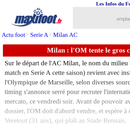
Les Infos du F
30/08
Lyon
: Mangala prêté à Everton (offici
emplac
30/08
Lille
: Fernandez-Pardo de retour (offi
>
>
Actu foot
Serie A
Milan AC
30/08
Rennes
: la lettre d'adieu de Bourigea
Milan : l'OM tente le gros
30/08
OM
: Mbemba a une touche avec Al-
Sur le départ de l'AC Milan, le nom du milieu
30/08
Lille
: Ilic prêté à l'Union Berlin (offic
match en Serie A cette saison) revient avec ins
l'Olympique de Marseille, selon diverses sour
30/08
Strasbourg
: Doukouré retenu par sa d
timing s'annonce serré pour recruter l'internatio
mercato, ce vendredi soir. Avant de pouvoir av
30/08
Lens
: Haïdara libéré pour Brest (offic
dossier, l'OM doit d'abord vendre, et espère à c
Veretout (31 ans), qui plaît au Stade Rennais.
30/08
Rennes
: Assignon ne bougera pas