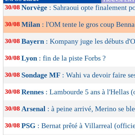
de
30/08
Norvège
: Sahraoui opte finalement p
lecture
30/08
Milan
: l'OM tente le gros coup Benna
OK
30/08
Bayern
: Kompany juge les débuts d'O
30/08
Lyon
: fin de la piste Forbs ?
30/08
Sondage MF
: Wahi va devoir faire se
30/08
Rennes
: Lambourde 5 ans à l'Hellas (o
30/08
Arsenal
: à peine arrivé, Merino se bl
30/08
PSG
: Bernat prêté à Villarreal (officie