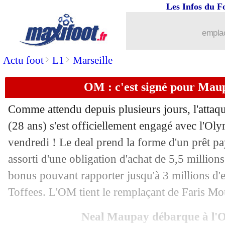
Les Infos du F
30/08
Lens
: Danso remonté contre la Roma
emplac
30/08
Rennes
: Bourigeaud s'exile au Qatar (
>
>
Actu foot
L1
Marseille
30/08
Nice
: Rivère espère attirer le public
OM : c'est signé pour Maupa
30/08
Lyon
: Friio évoque un tirage "fantast
Comme attendu depuis plusieurs jours, l'atta
30/08
C3
: le tirage au sort COMPLET !
(28 ans) s'est officiellement engagé avec l'Ol
vendredi ! Le deal prend la forme d'un prêt pa
30/08
C3
: le tirage homogène de Nice !
assorti d'une obligation d'achat de 5,5 millions
bonus pouvant rapporter jusqu'à 3 millions d'
30/08
C3
: le tirage de l'OL, plutôt clément !
Toffees. L'OM tient le remplaçant de Faris 
30/08
Palace
: Ahamada vers un prêt à Renn
Neal Maupay débarque à l'O