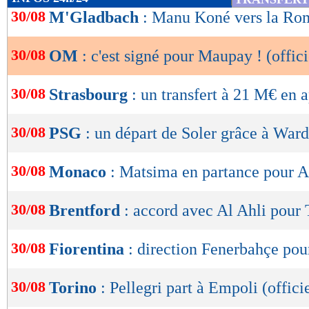
de
30/08
M'Gladbach
: Manu Koné vers la Ro
lecture
30/08
OM
: c'est signé pour Maupay ! (offici
OK
30/08
Strasbourg
: un transfert à 21 M€ en 
30/08
PSG
: un départ de Soler grâce à War
30/08
Monaco
: Matsima en partance pour 
30/08
Brentford
: accord avec Al Ahli pour
30/08
Fiorentina
: direction Fenerbahçe po
30/08
Torino
: Pellegri part à Empoli (offici