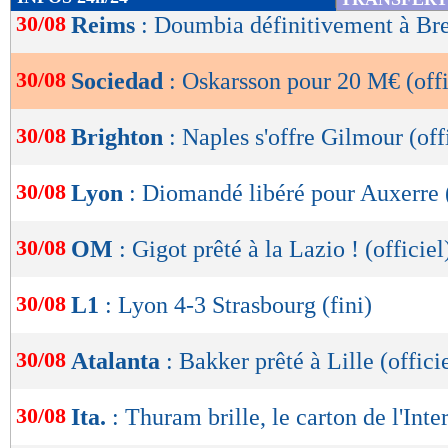
de
30/08
Reims
: Doumbia définitivement à Bres
lecture
30/08
Sociedad
: Oskarsson pour 20 M€ (offi
OK
30/08
Brighton
: Naples s'offre Gilmour (off
30/08
Lyon
: Diomandé libéré pour Auxerre (
30/08
OM
: Gigot prêté à la Lazio ! (officiel
30/08
L1
: Lyon 4-3 Strasbourg (fini)
30/08
Atalanta
: Bakker prêté à Lille (offici
30/08
Ita.
: Thuram brille, le carton de l'Inter
Lu 3.007 fois
- Damien Da Silva 