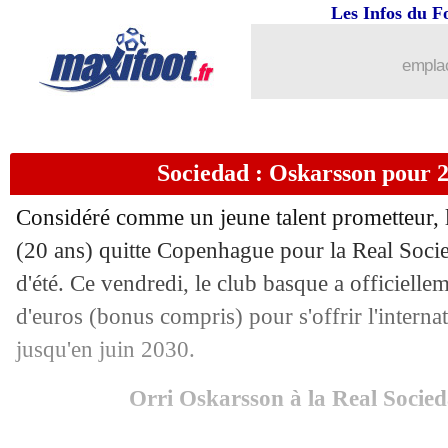
Les Infos du F
emplac
Sociedad : Oskarsson pour 2
Considéré comme un jeune talent prometteur, l
(20 ans) quitte Copenhague pour la Real Socie
d'été. Ce vendredi, le club basque a officiell
d'euros (bonus compris) pour s'offrir l'internat
jusqu'en juin 2030.
...
brèves d'AUJOURD'HUI ( 8 août 202
Orri Oskarsson à la Real Socie
...
Liste des brèves du sam. 31 août 2024