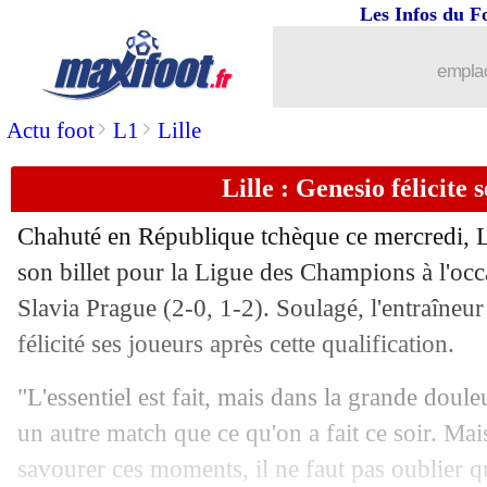
Les Infos du F
emplac
>
>
Actu foot
L1
Lille
Lille : Genesio félicite 
Chahuté en République tchèque ce mercredi, L
son billet pour la Ligue des Champions à l'occ
Slavia Prague (2-0, 1-2). Soulagé, l'entraîneur
félicité ses joueurs après cette qualification.
"L'essentiel est fait, mais dans la grande doul
un autre match que ce qu'on a fait ce soir. Mais
savourer ces moments, il ne faut pas oublier q