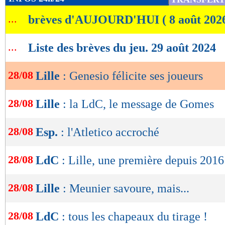
de
...
brèves d'AUJOURD'HUI ( 8 août 202
lecture
OK
...
Liste des brèves du jeu. 29 août 2024
28/08
Lille
: Genesio félicite ses joueurs
28/08
Lille
: la LdC, le message de Gomes
28/08
Esp.
: l'Atletico accroché
28/08
LdC
: Lille, une première depuis 2016
28/08
Lille
: Meunier savoure, mais...
28/08
LdC
: tous les chapeaux du tirage !