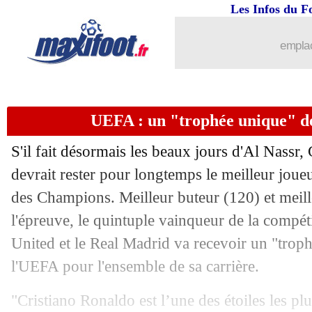
Les Infos du F
28/08
Lyon
: Cherki vers une prolongation !
emplac
28/08
Milan
: Adli prêté à la Fiorentina (offi
28/08
Reims
: Buta arrive de Francfort
UEFA : un "trophée unique" d
28/08
Atalanta
: Kossounou pour oublier Da
S'il fait désormais les beaux jours d'Al Nassr,
28/08
Real
: Ancelotti défend Mbappé
devrait rester pour longtemps le meilleur joueu
des Champions. Meilleur buteur (120) et meill
28/08
Juve
: Chiesa va signer à Liverpool p
l'épreuve, le quintuple vainqueur de la compé
United et le Real Madrid va recevoir un "troph
28/08
Barça
: énorme coup dur confirmé pou
l'UEFA pour l'ensemble de sa carrière.
28/08
Milan
: Rabiot, dossier en stand-by
"Cristiano Ronaldo est l’une des étoiles les plu