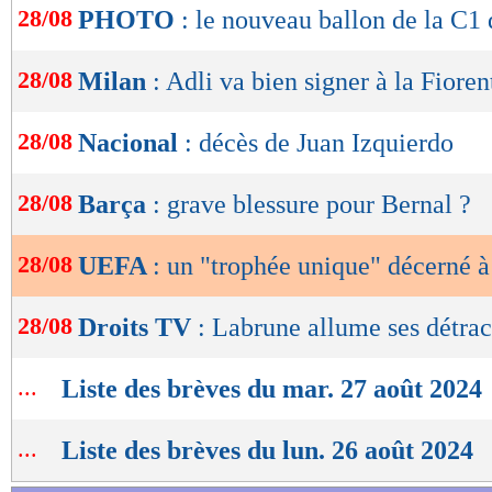
28/08
PHOTO
: le nouveau ballon de la C1 
de
lecture
28/08
Milan
: Adli va bien signer à la Fioren
OK
28/08
Nacional
: décès de Juan Izquierdo
28/08
Barça
: grave blessure pour Bernal ?
28/08
UEFA
: un "trophée unique" décerné 
28/08
Droits TV
: Labrune allume ses détrac
...
Liste des brèves du mar. 27 août 2024
...
Liste des brèves du lun. 26 août 2024