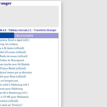
tranger
nay file à Naples (officiel)
ection Brest ?
deal Washington capote !
h va partir
roix vendu à Palace (officiel)
êté à Lyon (officiel)
a, c'est fait (officiel)
de L1
-
Tableau mercato L1
-
Transferts étranger
n prêt à Angers ?
TRANSFERTS
ut rejoindre Fulham
metteur Koné a signé (off.)
ourg, les compos
 à Al-Jazira (officiel)
êté à Everton (officiel)
Pardo de retour (officiel)
e d'adieu de Bourigeaud
une touche avec Al-Shabab
 l'Union Berlin (officiel)
kouré retenu par sa direction
éré pour Brest (officiel)
n ne bougera pas
tic prêté à Salzbourg (off.)
route pour Salzbourg
rin file à Hambourg (off.)
re à 10 M€ pour Mohamed
 renfort (officiel)
e aussi sur Veretout !