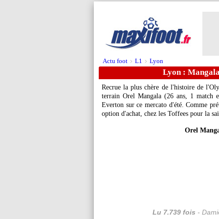
Actu foot
L1
Lyon
>
>
Lyon : Mangala 
Recrue la plus chère de l'histoire de l'O
terrain Orel
Mangala
(26 ans, 1 match en
Everton sur ce mercato d'été. Comme prévu,
option d'achat, chez les Toffees pour la sai
Orel Mangal
Lu 7.739 fois
- Damie