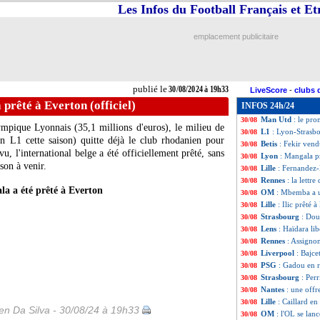
Les Infos du Football Français et E
Man Utd
: McTomi
30/08
Lyon
: Baldé, dir
30/08
Strasbourg
: le 
30/08
emplacement publicitaire
Chelsea
: Chaloba
30/08
Wolfsbourg
: Lac
30/08
Rennes
: Omari pr
30/08
Leipzig
: Geertruid
30/08
publié le
30/08/2024 à 19h33
LiveScore
-
clubs 
Lorient
: Dieng e
30/08
prêté à Everton (officiel)
INFOS 24h/24
Lyon
: Nuamah ve
30/08
Man Utd
: le pro
30/08
lympique Lyonnais (35,1 millions d'euros), le milieu de
L1
: Lyon-Strasb
30/08
 L1 cette saison) quitte déjà le club rhodanien pour
Betis
: Fekir vendu
30/08
 l'international belge a été officiellement prêté, sans
Lyon
: Mangala pr
30/08
son à venir.
Lille
: Fernandez-
30/08
Rennes
: la lettr
30/08
a a été prêté à Everton
OM
: Mbemba a 
30/08
Lille
: Ilic prêté à
30/08
Strasbourg
: Dou
30/08
Lens
: Haïdara lib
30/08
Rennes
: Assigno
30/08
Liverpool
: Bajce
30/08
PSG
: Gadou en 
30/08
Strasbourg
: Per
30/08
Nantes
: une off
30/08
Lille
: Caillard en
30/08
n Da Silva - 30/08/24 à 19h33
OM
: l'OL se lanc
30/08