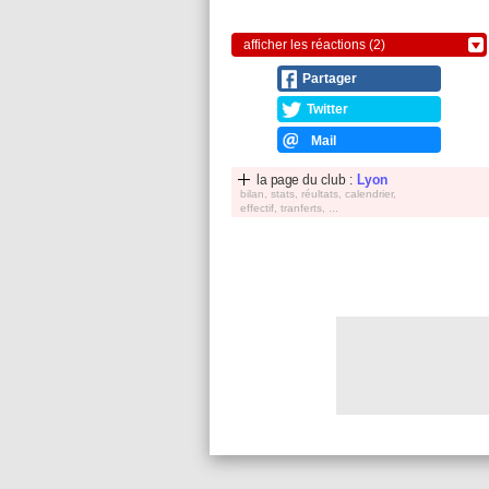
afficher les réactions (2)
Partager
Twitter
Mail
la page du club :
Lyon
bilan, stats, réultats, calendrier,
effectif, tranferts, ...