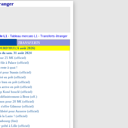
tranger
de L1
-
Tableau mercato L1
-
Transferts étranger
TRANSFERTS
OURD'HUI ( 6 août 2026)
es du sam. 31 août 2024
our 25 M€ (officiel)
file à Palace (officiel)
reste à quai !
lé pour Stassin (officiel)
ré en prêt (officiel)
e bien en prêt (officiel)
arrive en prêt (officiel)
oup Koné bouclé (officiel)
définitivement à Brest (off.)
sson pour 20 M€ (officiel)
 s'offre Gilmour (officiel)
libéré pour Auxerre (officiel)
à la Lazio ! (officiel)
asbourg (fini)
 prêté à Lille (officiel)