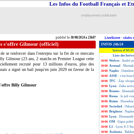
Les Infos du Football Français et E
emplacement publicitaire
publié le
30/08/2024 à 23h07
LiveScore
-
clubs 
s s'offre Gilmour (officiel)
INFOS 24h/24
brèves d'AUJ
...
 se renforcer dans l'entrejeu sur la fin de ce mercato
Liste des brèv
...
illy
Gilmour
(23 ans, 2 matchs en Premier League cette
Wolves
: André p
30/08
ciellement recruté pour 13 millions d'euros, plus des
Arsenal
: Nketiah 
30/08
ssais a signé un bail jusqu'en juin 2029 en faveur de la
Naples
: Osimhen 
30/08
ASSE
: c'est bouc
30/08
TFC
: Zajc récupé
30/08
s'offre Billy Gilmour
Lyon
: Zaha arriv
30/08
Rennes
: Ahamada 
30/08
Roma
: le joli c
30/08
Reims
: Doumbia 
30/08
Sociedad
: Oskar
30/08
Brighton
: Naples
30/08
Lyon
: Diomandé 
30/08
OM
: Gigot prêté 
30/08
L1
: Lyon 4-3 Str
30/08
Atalanta
: Bakker
30/08