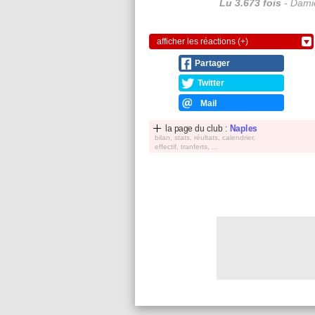
Lu 3.673 fois
- Damie
afficher les réactions (+)
Partager
Twitter
Mail
la page du club :
Naples
bilan, stats, réultats, calendrier,
effectif, tranferts, ...