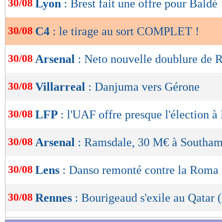
30/08
Lyon
: Brest fait une offre pour Baldé
de
lecture
30/08
C4
: le tirage au sort COMPLET !
OK
30/08
Arsenal
: Neto nouvelle doublure de 
30/08
Villarreal
: Danjuma vers Gérone
30/08
LFP
: l'UAF offre presque l'élection 
Le tirage complet du ch
30/08
Arsenal
: Ramsdale, 30 M€ à Southamp
30/08
Lens
: Danso remonté contre la Roma
30/08
Rennes
: Bourigeaud s'exile au Qatar (