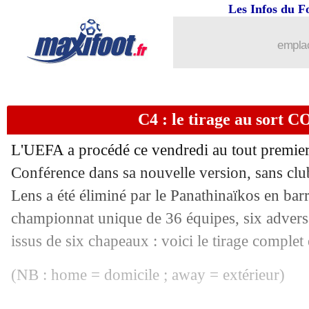
30/08
Rennes
: Lambourde 5 ans à l'Hellas (o
Les Infos du F
30/08
Arsenal
: à peine arrivé, Merino se bl
emplac
30/08
PSG
: Bernat prêté à Villarreal (officie
C4 : le tirage au sort
30/08
Séville
: Badé n'ira pas à Rome
L'UEFA a procédé ce vendredi au tout premier 
30/08
Real
: le conseil de Guti à Mbappé
Conférence dans sa nouvelle version, sans clu
Lens a été éliminé par le Panathinaïkos en bar
30/08
Chelsea
: Petrovic débarque à Strasbou
championnat unique de 36 équipes, six adversa
30/08
Ajax
: Vos transféré à l'AC Milan (offi
issus de six chapeaux : voici le tirage complet
(NB : home = domicile ; away = extérieur)
30/08
Real
: Reinier prêté en D2 espagnole (o