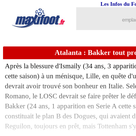
30/08
Lyon
: Brest fait une offre pour Baldé
Les Infos du F
30/08
C4
: le tirage au sort COMPLET !
emplac
30/08
Arsenal
: Neto nouvelle doublure de 
Atalanta : Bakker tout pr
30/08
Villarreal
: Danjuma vers Gérone
Après la blessure
d'Ismaily
(34 ans, 3 appariti
30/08
LFP
: l'UAF offre presque l'élection 
cette saison) à un ménisque, Lille, en quête d
devrait avoir trouvé son bonheur en Italie. Sel
30/08
Arsenal
: Ramsdale, 30 M€ à Southamp
Romano, le LOSC devrait se faire prêter le déf
30/08
Lens
: Danso remonté contre la Roma
Bakker
(24 ans, 1 apparition en Serie A cette s
constituait le plan B des Dogues, qui avaient 
30/08
Rennes
: Bourigeaud s'exile au Qatar (
Reguilon, toujours en prêt, mais Tottenham s'y