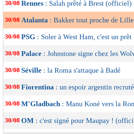
de
30/08
Rennes
: Salah prêté à Brest (officiel)
lecture
30/08
Atalanta
: Bakker tout proche de Lille
OK
30/08
PSG
: Soler à West Ham, c'est un prêt
30/08
Palace
: Johnstone signe chez les Wolv
30/08
Séville
: la Roma s'attaque à Badé
30/08
Fiorentina
: un espoir argentin recruté
30/08
M'Gladbach
: Manu Koné vers la Ro
30/08
OM
: c'est signé pour Maupay ! (offici