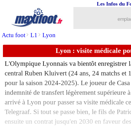
24/07
OM
: la piste Mantuan
Les Infos du F
24/07
Milan
: Emerson Royal a tranché
emplac
>
>
Actu foot
L1
Lyon
24/07
Bayern
: Galatasaray veut Kim
Lyon : visite médicale p
24/07
Newcastle
: Isak a annoncé ses envies
L'Olympique Lyonnais va bientôt enregistrer l
24/07
Lyon
: combien va rapporter la vente d
central Ruben
Kluivert
(24 ans, 24 matchs et 1
pour la saison 2024-2025). Le joueur de Casa 
24/07
Lorient
: Kouassi signe pour 4 ans (off
indemnité de transfert légèrement supérieure à 
24/07
OM
: Aubameyang, les "petits soucis"
arrivé à Lyon pour passer sa visite médicale ce
Telegraaf. Si tout se passe bien, le fils de Patri
24/07
PSG
: la C1, Abdou Diallo a vibré
ensuite un contrat jusqu'en 2030 en faveur de