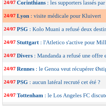
de
24/07
Corinthians
: les supporters lassés pa
lecture
24/07
Lyon
: visite médicale pour Kluivert
OK
24/07
PSG
: Kolo Muani a refusé deux desti
24/07
Stuttgart
: l'Atletico s'active pour Mil
24/07
Divers
: Mandanda a refusé une offre 
24/07
Rennes
: le Genoa veut récupérer Østi
24/07
PSG
: aucun latéral recruté cet été ?
24/07
Tottenham
: le Los Angeles FC discu