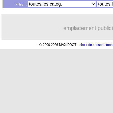
...
Liste des brèves du mer. 23 juillet 202
Filtrer :
...
Liste des brèves du mar. 22 juillet 202
emplacement publici
- © 2000-2026 MAXIFOOT -
choix de consentemen