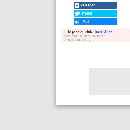
Partager
Twitter
Mail
la page du club :
Inter Milan
bilan, stats, réultats, calendrier,
effectif, tranferts, ...