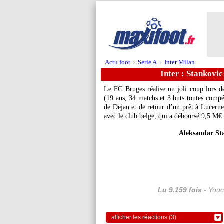
Actu foot
Serie A
Inter Milan
>
>
Inter : Stankovic
Le FC Bruges réalise un joli coup lors d
(19 ans, 34 matchs et 3 buts toutes compét
de Dejan et de retour d’un prêt à Lucerne,
avec le club belge, qui a déboursé 9,5 M€ p
Aleksandar St
Lu 9.159 fois
- Youc
afficher les réactions (3)