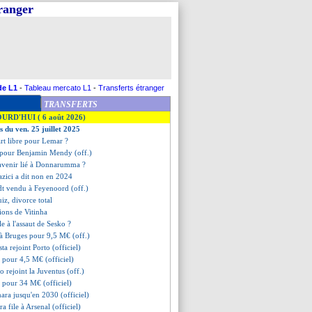
tranger
de L1
-
Tableau mercato L1
-
Transferts étranger
TRANSFERTS
OURD'HUI ( 6 août 2026)
s du ven. 25 juillet 2025
rt libre pour Lemar ?
ni pour Benjamin Mendy (off.)
 avenir lié à Donnarumma ?
azici a dit non en 2024
dt vendu à Feyenoord (off.)
iz, divorce total
tions de Vitinha
e à l'assaut de Sesko ?
 à Bruges pour 9,5 M€ (off.)
ta rejoint Porto (officiel)
 pour 4,5 M€ (officiel)
o rejoint la Juventus (off.)
 pour 34 M€ (officiel)
ara jusqu'en 2030 (officiel)
a file à Arsenal (officiel)