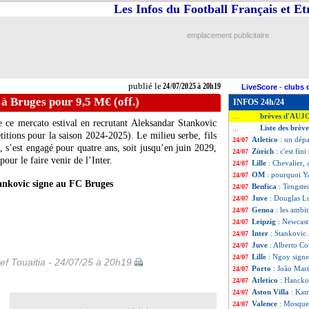
Les Infos du Football Français et E
emplacement publicitaire
publié le
24/07/2025 à 20h19
LiveScore
-
clubs 
 à Bruges pour 9,5 M€ (off.)
INFOS 24h/24
brèves d'AUJ
...
e ce mercato estival en recrutant Aleksandar
Stankovic
Liste des brève
...
itions pour la saison 2024-2025). Le milieu serbe, fils
Atletico
: un dépa
24/07
 s’est engagé pour quatre ans, soit jusqu’en juin 2029,
Zürich
: c'est fi
24/07
our le faire venir de l’Inter.
Lille
: Chevalier,
24/07
OM
: pourquoi Y
24/07
ankovic signe au FC Bruges
Benfica
: Tengste
24/07
Juve
: Douglas Lu
24/07
Genoa
: les ambi
24/07
Leipzig
: Newcastl
24/07
Inter
: Stankovic
24/07
Juve
: Alberto Cos
24/07
Lille
: Ngoy signe
24/07
ef Touaitia - 24/07/25 à 20h19
Porto
: João Mari
24/07
Atletico
: Hancko
24/07
Aston Villa
: Kam
24/07
Valence
: Mosquer
24/07