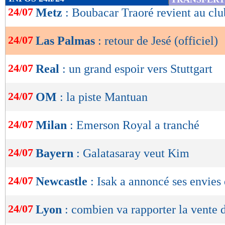
de
24/07
Metz
: Boubacar Traoré revient au club
lecture
24/07
Las Palmas
: retour de Jesé (officiel)
OK
24/07
Real
: un grand espoir vers Stuttgart
24/07
OM
: la piste Mantuan
24/07
Milan
: Emerson Royal a tranché
24/07
Bayern
: Galatasaray veut Kim
24/07
Newcastle
: Isak a annoncé ses envies
24/07
Lyon
: combien va rapporter la vente d