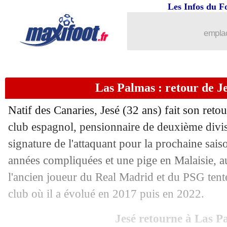
Les Infos du F
24/07
Juve
: Douglas Luiz, divorce total
emplac
24/07
Genoa
: les ambitions de Vitinha
24/07
Leipzig
: Newcastle à l'assaut de Sesk
Las Palmas : retour de Jes
24/07
Inter
: Stankovic à Bruges pour 9,5 M€
Natif des Canaries, Jesé (32 ans) fait son reto
24/07
Juve
: Alberto Costa rejoint Porto (offi
club espagnol, pensionnaire de deuxième divisio
signature de l'attaquant pour la prochaine sais
24/07
Lille
: Ngoy signe pour 4,5 M€ (officie
années compliquées et une pige en Malaisie, a
l'ancien joueur du Real Madrid et du PSG tent
24/07
Porto
: João Mario rejoint la Juventus 
club où il a évolué en 2017 puis en 2022.
24/07
Atletico
: Hancko pour 34 M€ (officiel
Jesé retourne à Las P