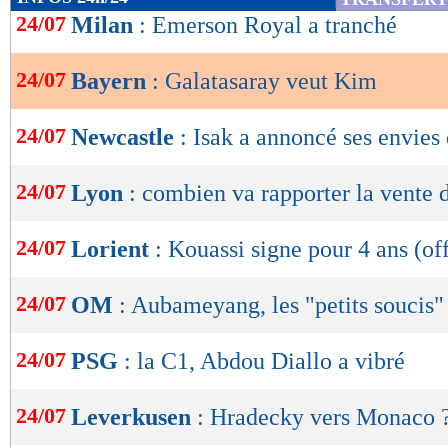
de
24/07
Milan
: Emerson Royal a tranché
lecture
24/07
Bayern
: Galatasaray veut Kim
OK
24/07
Newcastle
: Isak a annoncé ses envies
24/07
Lyon
: combien va rapporter la vente d
24/07
Lorient
: Kouassi signe pour 4 ans (off
24/07
OM
: Aubameyang, les "petits soucis"
24/07
PSG
: la C1, Abdou Diallo a vibré
24/07
Leverkusen
: Hradecky vers Monaco 