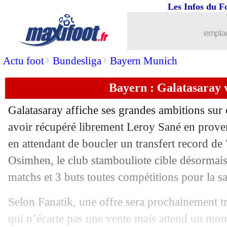
Les Infos du F
24/07
Juve
: Alberto Costa rejoint Porto (offi
emplac
24/07
Lille
: Ngoy signe pour 4,5 M€ (officie
>
>
Actu foot
Bundesliga
Bayern Munich
24/07
Porto
: João Mario rejoint la Juventus 
Bayern : Galatasaray
24/07
Atletico
: Hancko pour 34 M€ (officiel
Galatasaray affiche ses grandes ambitions sur 
24/07
Aston Villa
: Kamara jusqu'en 2030 (of
avoir récupéré librement Leroy Sané en prov
en attendant de boucler un transfert record d
24/07
Valence
: Mosquera file à Arsenal (off
Osimhen, le club stambouliote cible désormai
matchs et 3 buts toutes compétitions pour la 
24/07
Al Nassr
: Hancko, l'irritation de Fey
Selon Fanatik, une offre sera prochainement t
24/07
Barça
: Ter Stegen absent environ 3 m
qui n’écarte pas une vente mais attend un mon