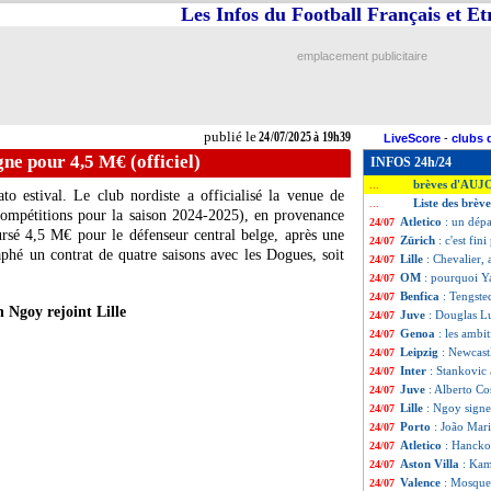
Les Infos du Football Français et E
emplacement publicitaire
publié le
24/07/2025 à 19h39
LiveScore
-
clubs 
gne pour 4,5 M€ (officiel)
INFOS 24h/24
brèves d'AUJ
...
to estival. Le club nordiste a officialisé la venue de
Liste des brève
...
ompétitions pour la saison 2024-2025), en provenance
Atletico
: un dépa
24/07
sé 4,5 M€ pour le défenseur central belge, après une
Zürich
: c'est fi
24/07
phé un contrat de quatre saisons avec les Dogues, soit
Lille
: Chevalier,
24/07
OM
: pourquoi Y
24/07
Benfica
: Tengste
24/07
 Ngoy rejoint Lille
Juve
: Douglas Lu
24/07
Genoa
: les ambi
24/07
Leipzig
: Newcastl
24/07
Inter
: Stankovic
24/07
Juve
: Alberto Cos
24/07
Lille
: Ngoy signe
24/07
Porto
: João Mari
24/07
Atletico
: Hancko
24/07
Aston Villa
: Kam
24/07
Valence
: Mosquer
24/07