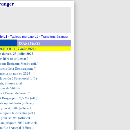
tranger
de L1
-
Tableau mercato L1
-
Transferts étranger
TRANSFERTS
OURD'HUI ( 7 août 2026)
s du ven. 25 juillet 2025
rt libre pour Lemar ?
ni pour Benjamin Mendy (off.)
 avenir lié à Donnarumma ?
azici a dit non en 2024
dt vendu à Feyenoord (off.)
iz, divorce total
tions de Vitinha
e à l'assaut de Sesko ?
 à Bruges pour 9,5 M€ (off.)
ta rejoint Porto (officiel)
 pour 4,5 M€ (officiel)
o rejoint la Juventus (off.)
 pour 34 M€ (officiel)
ara jusqu'en 2030 (officiel)
a file à Arsenal (officiel)