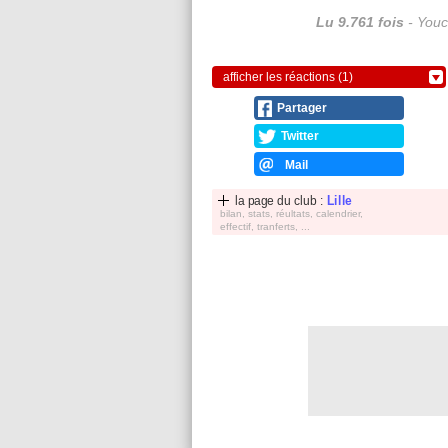
Lu 9.761 fois
- Youc
afficher les réactions (1)
Partager
Twitter
Mail
la page du club :
Lille
bilan, stats, réultats, calendrier,
effectif, tranferts, ...