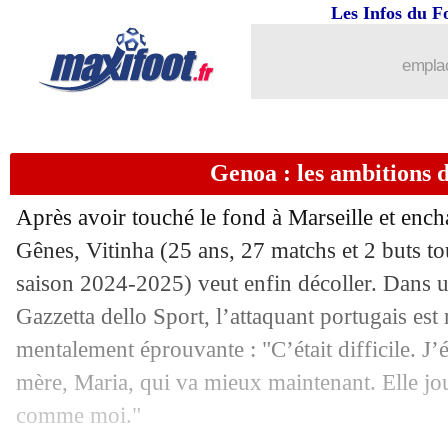
Les Infos du F
emplac
Genoa : les ambitions 
Après avoir touché le fond à Marseille et ench
Gênes,
Vitinha
(25 ans, 27 matchs et 2 buts to
saison 2024-2025) veut enfin décoller. Dans u
Gazzetta dello Sport, l’attaquant portugais est
mentalement éprouvante : "C’était difficile. J’
mère, Maria, qui va mieux maintenant. Elle joua
comme moi."