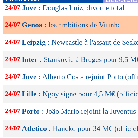
de
24/07
Juve
: Douglas Luiz, divorce total
lecture
24/07
Genoa
: les ambitions de Vitinha
OK
24/07
Leipzig
: Newcastle à l'assaut de Sesk
24/07
Inter
: Stankovic à Bruges pour 9,5 M€
24/07
Juve
: Alberto Costa rejoint Porto (offi
24/07
Lille
: Ngoy signe pour 4,5 M€ (officie
24/07
Porto
: João Mario rejoint la Juventus 
24/07
Atletico
: Hancko pour 34 M€ (officiel