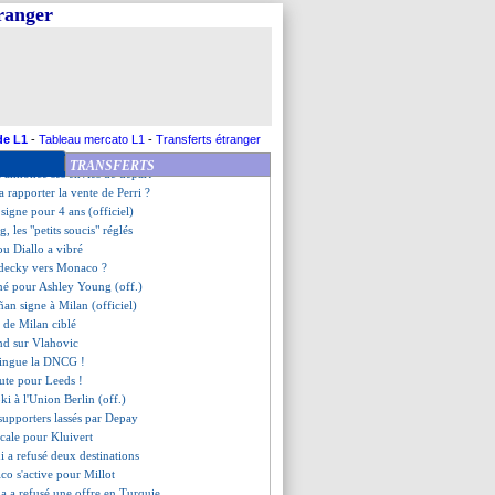
a dit non à Mourinho
tranger
a pousse fort pour Canvot
êté à Sion (officiel)
raoré revient au club (off.)
our de Jesé (officiel)
spoir vers Stuttgart
ntuan
Royal a tranché
de L1
-
Tableau mercato L1
-
Transferts étranger
aray veut Kim
TRANSFERTS
a annoncé ses envies de départ
 rapporter la vente de Perri ?
 signe pour 4 ans (officiel)
 les "petits soucis" réglés
ou Diallo a vibré
adecky vers Monaco ?
igné pour Ashley Young (off.)
ñan signe à Milan (officiel)
 de Milan ciblé
nd sur Vlahovic
zingue la DNCG !
oute pour Leeds !
ki à l'Union Berlin (off.)
 supporters lassés par Depay
icale pour Kluivert
 a refusé deux destinations
tico s'active pour Millot
 a refusé une offre en Turquie