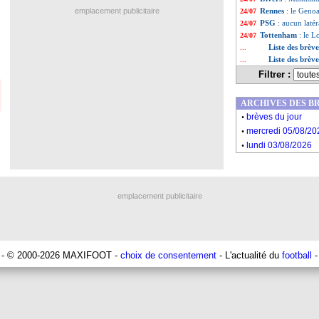
emplacement publicitaire
Rennes
: le Geno
24/07
PSG
: aucun latér
24/07
Tottenham
: le 
24/07
Liste des brève
...
Liste des brève
...
Filtrer :
ARCHIVES DES B
.
brèves du jour
.
mercredi 05/08/20
.
lundi 03/08/2026
emplacement publicitaire
- © 2000-2026 MAXIFOOT -
choix de consentement
- L'actualité du
football
-