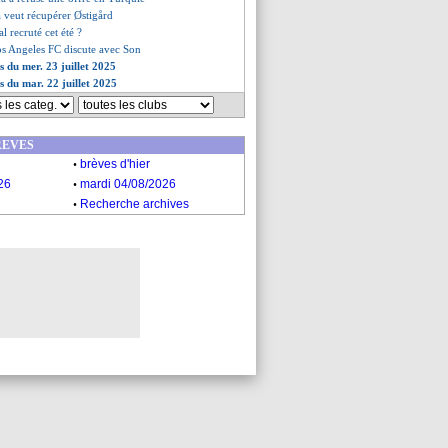
a veut récupérer Østigård
al recruté cet été ?
Los Angeles FC discute avec Son
s du mer. 23 juillet 2025
s du mar. 22 juillet 2025
REVES
.
brèves d'hier
.
26
mardi 04/08/2026
.
Recherche archives