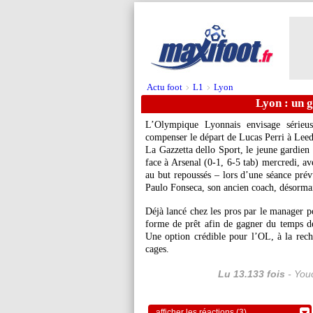
Actu foot
L1
Lyon
>
>
Lyon : un g
L’Olympique Lyonnais envisage sérieu
compenser le départ de Lucas Perri à Leeds
La Gazzetta dello Sport, le jeune gardie
face à Arsenal (0-1, 6-5 tab) mercredi, ave
au but repoussés – lors d’une séance prév
Paulo Fonseca, son ancien coach, désormai
Déjà lancé chez les pros par le manager po
forme de prêt afin de gagner du temps de
Une option crédible pour l’OL, à la rech
cages.
Lu 13.133 fois
- Youc
afficher les réactions (3)