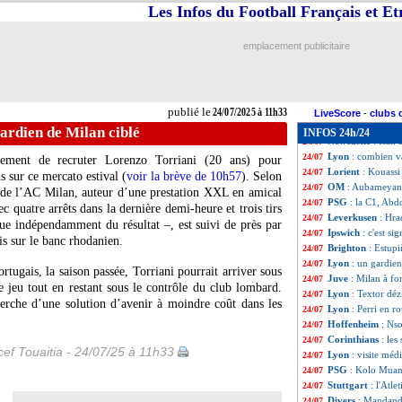
Bayern
: Zaragoz
24/07
Les Infos du Football Français et E
TFC
: Aston Vill
24/07
Nantes
: Diack pr
24/07
emplacement publicitaire
Metz
: Boubacar T
24/07
Las Palmas
: ret
24/07
Real
: un grand e
24/07
OM
: la piste Ma
24/07
publié le
24/07/2025 à 11h33
Milan
: Emerson 
24/07
LiveScore
-
clubs 
Bayern
: Galatas
24/07
ardien de Milan ciblé
INFOS 24h/24
Newcastle
: Isak 
24/07
Lyon
: combien va
24/07
sement de recruter Lorenzo Torriani (20 ans) pour
Lorient
: Kouassi
24/07
 sur ce mercato estival (
voir la brève de 10h57
). Selon
OM
: Aubameyang,
24/07
n de l’AC Milan, auteur d’une prestation XXL en amical
PSG
: la C1, Abd
24/07
c quatre arrêts dans la dernière demi-heure et trois tirs
Leverkusen
: Hr
24/07
ue indépendamment du résultat –, est suivi de près par
Ipswich
: c'est s
24/07
s sur le banc rhodanien.
Brighton
: Estupi
24/07
Lyon
: un gardien
24/07
rtugais, la saison passée, Torriani pourrait arriver sous
Juve
: Milan à fo
24/07
 jeu tout en restant sous le contrôle du club lombard.
Lyon
: Textor dé
24/07
erche d’une solution d’avenir à moindre coût dans les
Lyon
: Perri en r
24/07
Hoffenheim
: Nso
24/07
Corinthians
: les
24/07
ef Touaitia - 24/07/25 à 11h33
Lyon
: visite méd
24/07
PSG
: Kolo Muani
24/07
Stuttgart
: l'Atle
24/07
Divers
: Mandanda
24/07