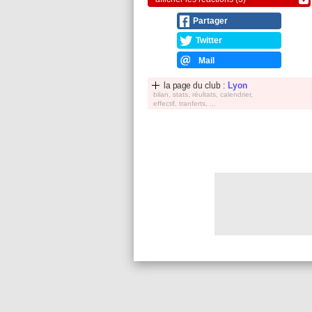
Partager
Twitter
Mail
la page du club :
Lyon
bilan, stats, réultats, calendrier,
effectif, tranferts, ...