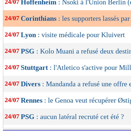
24/07
Hoffenheim
: Nsoki à l'Union Berlin (
de
lecture
24/07
Corinthians
: les supporters lassés pa
OK
24/07
Lyon
: visite médicale pour Kluivert
24/07
PSG
: Kolo Muani a refusé deux desti
24/07
Stuttgart
: l'Atletico s'active pour Mil
24/07
Divers
: Mandanda a refusé une offre 
24/07
Rennes
: le Genoa veut récupérer Østi
24/07
PSG
: aucun latéral recruté cet été ?