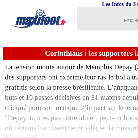
24/07
Real
: un grand espoir vers Stuttgart
Les Infos du F
24/07
OM
: la piste Mantuan
emplac
24/07
Milan
: Emerson Royal a tranché
Corinthians : les supporters 
24/07
Bayern
: Galatasaray veut Kim
La tension monte autour de Memphis Depay (3
24/07
Newcastle
: Isak a annoncé ses envies
des supporters ont exprimé leur ras-le-bol à tr
graffitis selon la presse brésilienne. L’attaqua
24/07
Lyon
: combien va rapporter la vente d
buts et 10 passes décisives en 31 matchs depui
24/07
Lorient
: Kouassi signe pour 4 ans (off
critiqué pour son manque d’impact sur le terra
"Depay, tu n’es pas notre idole", peut-on lire 
24/07
OM
: Aubameyang, les "petits soucis"
où certains l’accusent de privilégier la musiqu