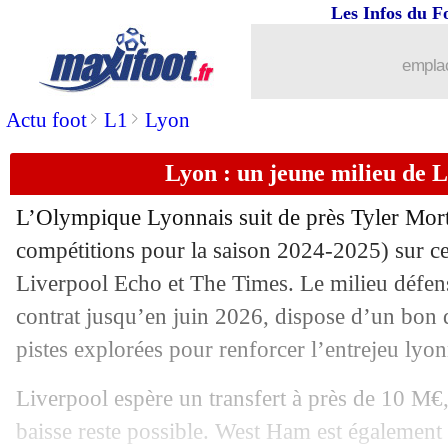
Les Infos du F
emplac
>
>
Actu foot
L1
Lyon
Lyon : un jeune milieu de L
L’Olympique Lyonnais suit de près Tyler
Mor
compétitions pour la saison 2024-2025) sur ce 
Liverpool Echo et The Times. Le milieu défens
contrat jusqu’en juin 2026, dispose d’un bon de
pistes explorées pour renforcer l’entrejeu lyo
...
brèves d'AUJOURD'HUI ( 6 août 202
Liverpool espère un transfert à près de 10 M€,
...
Liste des brèves du mer. 30 juillet 202
baisse reste possible. West Ham est également 