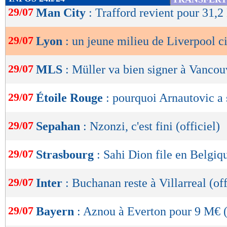
de
29/07
Man City
: Trafford revient pour 31,2
lecture
29/07
Lyon
: un jeune milieu de Liverpool c
OK
29/07
MLS
: Müller va bien signer à Vancou
29/07
Étoile Rouge
: pourquoi Arnautovic a 
29/07
Sepahan
: Nzonzi, c'est fini (officiel)
29/07
Strasbourg
: Sahi Dion file en Belgiqu
29/07
Inter
: Buchanan reste à Villarreal (off
29/07
Bayern
: Aznou à Everton pour 9 M€ (