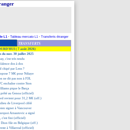
tranger
de L1
-
Tableau mercato L1
-
Transferts étranger
TRANSFERTS
OURD'HUI ( 7 août 2026)
s du mer. 30 juillet 2025
ay, c'est très tendu
 Valence dos à dos
d chipé par Lens ?
ropose 7 M€ pour Ndiaye
n ne dit pas non à l'OL
 FC enchaîne contre Sion
illiams pique le Barça
 prêté au Genoa (officiel)
ord revient pour 31,2 M€ (off.)
ilieu de Liverpool ciblé
bien signer à Vancouver
ourquoi Arnautovic a signé
 c'est fini (officiel)
i Dion file en Belgique (off.)
este à Villarreal (officiel)