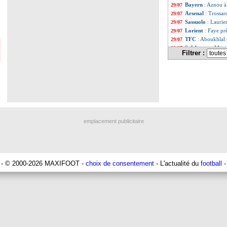
Bayern
: Aznou à
29/07
Arsenal
: Trossa
29/07
Sassuolo
: Laurie
29/07
Lorient
: Faye pr
29/07
TFC
: Aboukhlal 
29/07
Salzbourg
: Mona
29/07
Filtrer :
Lens
: Fulgini a 
29/07
OM
: V. Rabiot - 
29/07
Man Utd
: Ugart
29/07
Roma
: Abdulham
29/07
Chelsea
: João Fé
29/07
Finalissima
: Esp
29/07
OM
: Rowe plaît 
29/07
Monaco
: Hradec
29/07
emplacement publicitaire
Man City
: une o
29/07
Man City
: Evert
29/07
OM
: visite méd
29/07
Lyon
: Caleta-Car
29/07
Italie
: le fils de 
29/07
- © 2000-2026 MAXIFOOT -
choix de consentement
- L'actualité du
football
-
Bayern
: un an de
29/07
Metz
: c'est signé
29/07
Real
: Mendy ne v
29/07
Lens
: Zaroury su
29/07
OM
: Koné prêté 
29/07
Southampton
: B
29/07
PSG
: une accélé
29/07