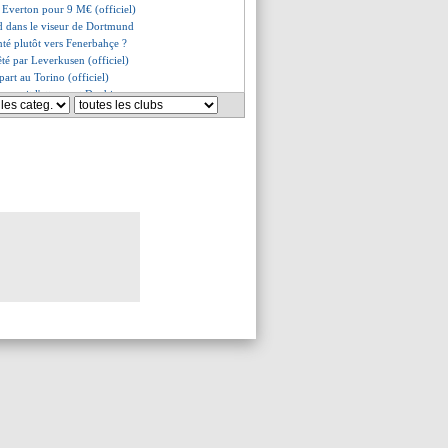
 Everton pour 9 M€ (officiel)
rd dans le viseur de Dortmund
nté plutôt vers Fenerbahçe ?
êté par Leverkusen (officiel)
part au Torino (officiel)
co suit l'attaquant Daghim
refusé une offre turque
"ma priorité, c'est Adrien"
e croit en Amorim
id se rapproche de Toulouse
lix signe à Al-Nassr (officiel)
agne-Argentine en mars 2026
en Italie et en Angleterre
ky se rapproche
ffre de Forest pour McAtee
on pense à Grealish
icale jeudi pour Aubameyang
, ce sera un prêt avec OA
Totti dit stop à 19 ans
 plus pour Ulreich (officiel)
 pour Fischer (officiel)
eut pas partir
r le départ
à Sassuolo (officiel)
ednarek rejoint Porto (officiel)
ration pour Zabarnyi ?