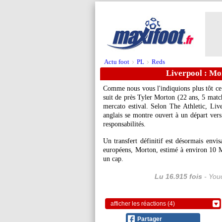
Actu foot
PL
Reds
>
>
Liverpool : Mor
Comme nous vous l'indiquions plus tôt ce
suit de près Tyler
Morton
(22 ans, 5 match
mercato estival. Selon The Athletic, Liv
anglais se montre ouvert à un départ vers
responsabilités.
Un transfert définitif est désormais envis
européens, Morton, estimé à environ 10 M
un cap.
Lu 16.915 fois
- Youc
afficher les réactions (4)
Partager