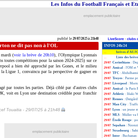
Les Infos du Football Français et E
emplacement publicitaire
publié le
29/07/2025 à 21h48
LiveScore
-
clubs 
ton ne dit pas non à l'OL
INFOS 24h/24
brèves d'AUJ
...
 mardi (
voir la brève de 20h10
), l'Olympique Lyonnais
Liste des brève
...
s toutes compétitions pour la saison 2024-2025) sur ce
Corinthians
: Dep
29/07
erpool a bien été approché par les Gones, et le milieu
Amical
: l'OM et
29/07
 la Ligue 1, convaincu par la perspective de gagner en
TFC
: Abdulhami
29/07
Troyes
: Parme p
29/07
Liverpool
: Morto
29/07
agé par toutes les parties. Déjà ciblé par d'autres clubs
Amical
: le Paris
29/07
€, voit en Lyon une destination crédible pour franchir
Athletic
: Iñaki W
29/07
Rennes
: Østigård
29/07
Man City
: Traff
29/07
ef Touaitia - 29/07/25 à 21h48
Lyon
: un jeune m
29/07
MLS
: Müller va 
29/07
Étoile Rouge
: p
29/07
Sepahan
: Nzonzi,
29/07
Strasbourg
: Sah
29/07
emplacement publicitaire
Inter
: Buchanan r
29/07