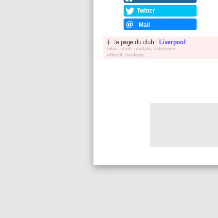
Twitter
Mail
la page du club :
Liverpool
bilan, stats, réultats, calendrier,
effectif, tranferts, ...