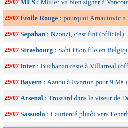
29/07
MLS
: Müller va bien signer à Vancou
de
lecture
29/07
Étoile Rouge
: pourquoi Arnautovic a 
OK
29/07
Sepahan
: Nzonzi, c'est fini (officiel)
29/07
Strasbourg
: Sahi Dion file en Belgiqu
29/07
Inter
: Buchanan reste à Villarreal (off
29/07
Bayern
: Aznou à Everton pour 9 M€ (
29/07
Arsenal
: Trossard dans le viseur de 
29/07
Sassuolo
: Laurienté plutôt vers Fener