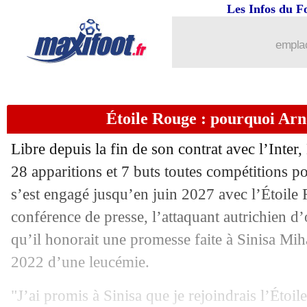
Les Infos du F
emplac
Étoile Rouge : pourquoi Arn
Libre depuis la fin de son contrat avec l’Inte
...
brèves d'AUJOURD'HUI ( 9 août 202
28 apparitions et 7 buts toutes compétitions 
s’est engagé jusqu’en juin 2027 avec l’Étoile
...
Liste des brèves du mer. 30 juillet 202
conférence de presse, l’attaquant autrichien d’
29/07
Corinthians
: Depay, c'est très tendu
qu’il honorait une promesse faite à Sinisa Mi
2022 d’une leucémie.
29/07
Amical
: l'OM et Valence dos à dos
"J’ai promis à Sinisa que je rejoindrais l’Étoi