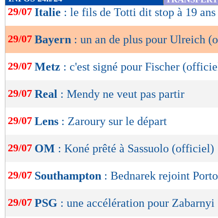
de
29/07
Italie
: le fils de Totti dit stop à 19 ans
lecture
29/07
Bayern
: un an de plus pour Ulreich (o
OK
29/07
Metz
: c'est signé pour Fischer (officie
29/07
Real
: Mendy ne veut pas partir
29/07
Lens
: Zaroury sur le départ
29/07
OM
: Koné prêté à Sassuolo (officiel)
29/07
Southampton
: Bednarek rejoint Porto 
29/07
PSG
: une accélération pour Zabarnyi
Lu 5.527 fois
- Clément Barbier 