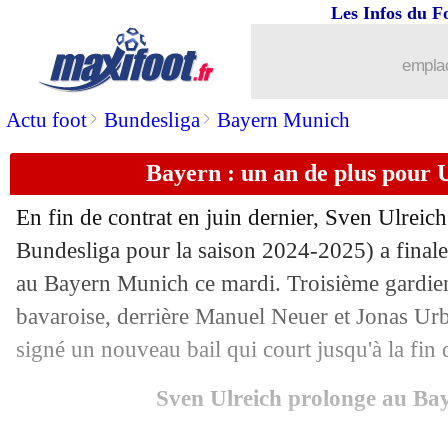
Les Infos du F
29/07
Sassuolo
: Laurienté plutôt vers Fener
emplac
29/07
Lorient
: Faye prêté par Leverkusen (o
>
>
Actu foot
Bundesliga
Bayern Munich
29/07
TFC
: Aboukhlal part au Torino (offici
Bayern : un an de plus pour Ul
29/07
Salzbourg
: Monaco suit l'attaquant 
En fin de contrat en juin dernier, Sven
Ulreich
29/07
Lens
: Fulgini a refusé une offre turqu
Bundesliga pour la saison 2024-2025) a finale
au Bayern Munich ce mardi. Troisième gardien
29/07
OM
: V. Rabiot - "ma priorité, c'est A
bavaroise, derrière Manuel Neuer et Jonas Urbi
signé un nouveau bail qui court jusqu'à la fin 
29/07
Man Utd
: Ugarte croit en Amorim
Sven Ulreich prolonge au B
29/07
Roma
: Abdulhamid se rapproche de 