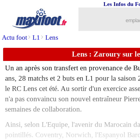
Les Infos du F
29/07
Salzbourg
: Monaco suit l'attaquant 
emplac
29/07
Lens
: Fulgini a refusé une offre turqu
>
>
Actu foot
L1
Lens
29/07
OM
: V. Rabiot - "ma priorité, c'est A
Lens : Zaroury sur l
29/07
Man Utd
: Ugarte croit en Amorim
Un an après son transfert en provenance de B
29/07
Roma
: Abdulhamid se rapproche de 
ans, 28 matchs et 2 buts en L1 pour la saison 
le RC Lens cet été. Au sortir d'un exercice asse
29/07
Chelsea
: João Félix signe à Al-Nassr (
n'a pas convaincu son nouvel entraîneur Pierr
semaines de collaboration.
29/07
Finalissima
: Espagne-Argentine en m
Ainsi, selon L'Equipe, l'avenir du Marocain dan
29/07
OM
: Rowe plaît en Italie et en Angle
pointillés. Coventry, Norwich, l'Espanyol Barc