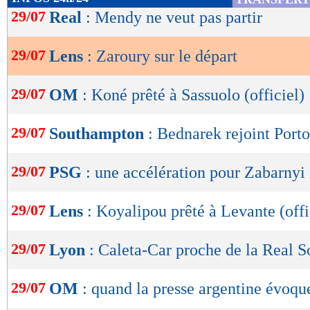
de
29/07
Real
: Mendy ne veut pas partir
lecture
29/07
Lens
: Zaroury sur le départ
OK
29/07
OM
: Koné prêté à Sassuolo (officiel)
29/07
Southampton
: Bednarek rejoint Porto 
29/07
PSG
: une accélération pour Zabarnyi
29/07
Lens
: Koyalipou prêté à Levante (offi
29/07
Lyon
: Caleta-Car proche de la Real 
29/07
OM
: quand la presse argentine évoqu