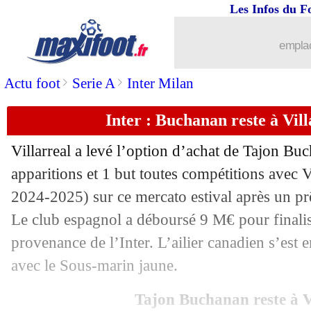
Les Infos du F
emplac
...
brèves d'AUJOURD'HUI ( 8 août 202
>
>
Actu foot
Serie A
Inter Milan
...
Liste des brèves du mer. 30 juillet 202
Inter : Buchanan reste à Villa
29/07
Corinthians
: Depay, c'est très tendu
Villarreal a levé l’option d’achat de Tajon
Buc
29/07
Amical
: l'OM et Valence dos à dos
apparitions et 1 but toutes compétitions avec V
2024-2025) sur ce mercato estival après un pr
29/07
TFC
: Abdulhamid chipé par Lens ?
Le club espagnol a déboursé 9 M€ pour finalis
provenance de l’Inter. L’ailier canadien s’est
29/07
Troyes
: Parme propose 7 M€ pour Nd
avec le Sous-marin jaune.
29/07
Liverpool
: Morton ne dit pas non à l
Tajon Buchanan reste à V