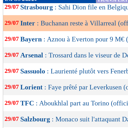
de
29/07
Strasbourg
: Sahi Dion file en Belgiqu
lecture
29/07
Inter
: Buchanan reste à Villarreal (off
OK
29/07
Bayern
: Aznou à Everton pour 9 M€ (
29/07
Arsenal
: Trossard dans le viseur de 
29/07
Sassuolo
: Laurienté plutôt vers Fener
29/07
Lorient
: Faye prêté par Leverkusen (o
29/07
TFC
: Aboukhlal part au Torino (offici
29/07
Salzbourg
: Monaco suit l'attaquant 