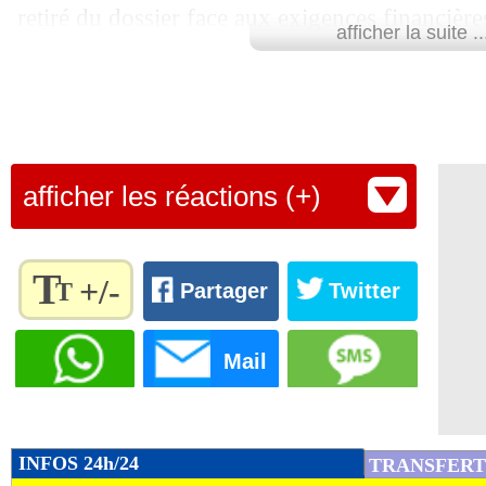
retiré du dossier face aux exigences financière
afficher la suite ..
Lu 8.537 fois
- Youcef Touaitia 
afficher les réactions (+)
T
+/-
T
Partager
Twitter
Règlez la
taille du
Mail
texte
pour
l'adapter
à vos
INFOS 24h/24
TRANSFERT
préférences