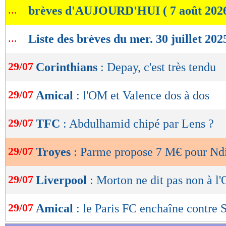
...
brèves d'AUJOURD'HUI ( 7 août 202
de
lecture
...
Liste des brèves du mer. 30 juillet 202
OK
29/07
Corinthians
: Depay, c'est très tendu
29/07
Amical
: l'OM et Valence dos à dos
29/07
TFC
: Abdulhamid chipé par Lens ?
29/07
Troyes
: Parme propose 7 M€ pour Nd
29/07
Liverpool
: Morton ne dit pas non à l
29/07
Amical
: le Paris FC enchaîne contre 