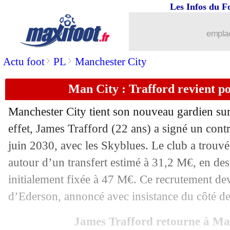
Les Infos du F
emplac
>
>
Actu foot
PL
Manchester City
Man City : Trafford revient po
Manchester City tient son nouveau gardien sur
effet, James Trafford (22 ans) a signé un contr
juin 2030, avec les Skyblues. Le club a trouv
autour d’un transfert estimé à 31,2 M€, en des
initialement fixée à 47 M€. Ce recrutement dev
d’Ederson, annoncé avec insistance du côté de
...
brèves d'AUJOURD'HUI ( 7 août 202
James Trafford retourne à Ma