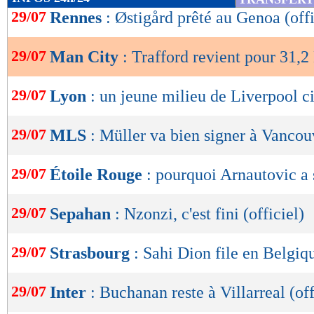
de
29/07
Rennes
: Østigård prêté au Genoa (offi
lecture
29/07
Man City
: Trafford revient pour 31,2
OK
29/07
Lyon
: un jeune milieu de Liverpool c
29/07
MLS
: Müller va bien signer à Vancou
29/07
Étoile Rouge
: pourquoi Arnautovic a 
29/07
Sepahan
: Nzonzi, c'est fini (officiel)
29/07
Strasbourg
: Sahi Dion file en Belgiqu
29/07
Inter
: Buchanan reste à Villarreal (off