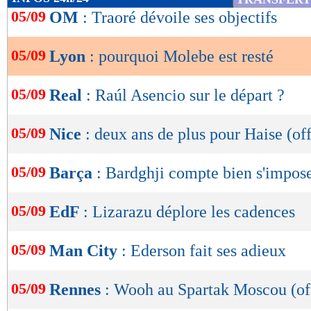
de
05/09
OM
: Traoré dévoile ses objectifs
lecture
05/09
Lyon
: pourquoi Molebe est resté
OK
05/09
Real
: Raúl Asencio sur le départ ?
05/09
Nice
: deux ans de plus pour Haise (off
05/09
Barça
: Bardghji compte bien s'impos
05/09
EdF
: Lizarazu déplore les cadences
05/09
Man City
: Ederson fait ses adieux
05/09
Rennes
: Wooh au Spartak Moscou (off