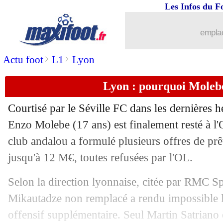
Les Infos du F
05/09
Lyon
: Ghezzal est bien de retour (offi
emplac
05/09
Strasbourg
: Mara prêté à Auxerre (off
>
>
Actu foot
L1
Lyon
05/09
ASSE
: Bouchouari à Trabzonspor pou
Lyon : pourquoi Molebe
05/09
Portugal
: Diogo Jota, les mots de Ma
Courtisé par le Séville FC dans les dernières h
05/09
Miami
: son crachat, Suarez présente 
Enzo Molebe (17 ans) est finalement resté à 
club andalou a formulé plusieurs offres de prêt
05/09
Lyon
: Lees Melou revient sur les rum
jusqu'à 12 M€, toutes refusées par l'OL.
05/09
Brésil
: Paqueta, les compliments d'An
Selon la direction lyonnaise, citée par RMC Sp
Mikautadze non remplacé a rendu impossible l
05/09
Espagne
: De la Fuente se frotte les m
offensif supplémentaire. Seul Martin Satriano 