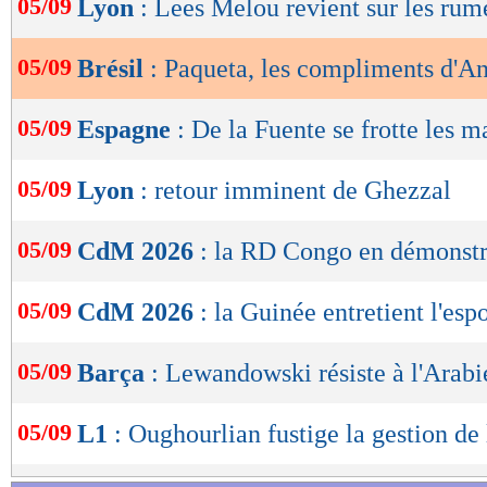
05/09
Lyon
: Lees Melou revient sur les rum
de
lecture
05/09
Brésil
: Paqueta, les compliments d'An
OK
05/09
Espagne
: De la Fuente se frotte les m
05/09
Lyon
: retour imminent de Ghezzal
05/09
CdM 2026
: la RD Congo en démonstr
05/09
CdM 2026
: la Guinée entretient l'espo
05/09
Barça
: Lewandowski résiste à l'Arabi
05/09
L1
: Oughourlian fustige la gestion de