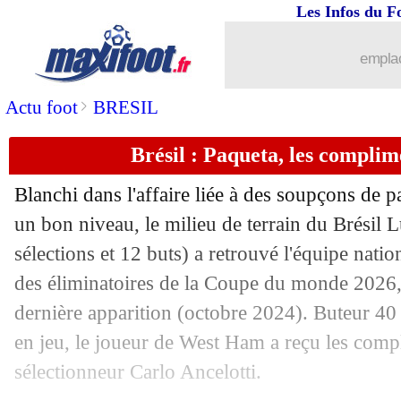
05/09
Inter
: la C1, Martinez était au fond d
Les Infos du F
05/09
EdF
: Rothen épingle l'attitude de Mb
emplac
05/09
Monaco
: Dier choqué par les jeunes
>
Actu foot
BRESIL
Brésil : Paqueta, les complim
05/09
CdM 2026
: le carton du Burkina Faso
Blanchi dans l'affaire liée à des soupçons de pa
05/09
EdF
: l'Argentine, Mbappé a dit non à
un bon niveau, le milieu de terrain du Brésil 
sélections et 12 buts) a retrouvé l'équipe nation
05/09
CdM 2026
: Ukraine-France, les com
des éliminatoires de la Coupe du monde 2026,
05/09
LFP
: le clan Labrune répond aux crit
dernière apparition (octobre 2024). Buteur 40
en jeu, le joueur de West Ham a reçu les comp
05/09
PHOTOS
: le vestiaire des Bleus est p
sélectionneur Carlo Ancelotti.