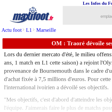
Les Infos du F
05/09
PSG
: Al-Khelaïfi taclé par McCourt !
emplac
05/09
Lyon
: Ghezzal est bien de retour (offi
>
>
Actu foot
L1
Marseille
05/09
Strasbourg
: Mara prêté à Auxerre (off
OM : Traoré dévoile ses
05/09
ASSE
: Bouchouari à Trabzonspor pou
Lors du dernier mercato d'été, le milieu offe
05/09
Portugal
: Diogo Jota, les mots de Ma
ans, 1 match en L1 cette saison) a rejoint l'O
provenance de Bournemouth dans le cadre d'un
05/09
Miami
: son crachat, Suarez présente 
d'achat fixée à 7,5 millions d'euros. Pour cet
l'international ivoirien a dévoilé ses objectifs.
05/09
Lyon
: Lees Melou revient sur les rum
"Mes objectifs, c'est d'abord d'atteindre les obj
05/09
Brésil
: Paqueta, les compliments d'An
l'équipe. J'aimerais faire le plus de matchs pos