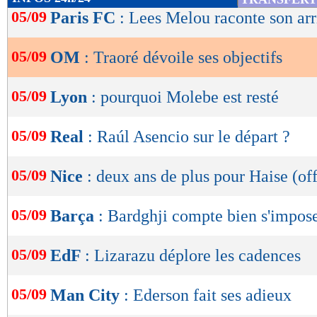
de
05/09
Paris FC
: Lees Melou raconte son ar
lecture
05/09
OM
: Traoré dévoile ses objectifs
OK
05/09
Lyon
: pourquoi Molebe est resté
05/09
Real
: Raúl Asencio sur le départ ?
05/09
Nice
: deux ans de plus pour Haise (off
05/09
Barça
: Bardghji compte bien s'impos
05/09
EdF
: Lizarazu déplore les cadences
05/09
Man City
: Ederson fait ses adieux