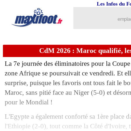
Les Infos du F
emplac
CdM 2026 : Maroc qualifié, le
La 7e journée des éliminatoires pour la Coup
zone Afrique se poursuivait ce vendredi. Et el
surprise, puisque les favoris ont tous fait le 
Maroc, sans pitié face au Niger (5-0) et désorm
pour le Mondial !
L'Egypte a également conforté sa 1ère place d
l'Ethiopie (2-0), tout comme la Côté d'Ivoire