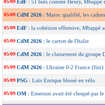
05/09
EdF
: 51 buts comme Henry, Mbappé r
de
Groupe F :
lecture
05/09
CdM 2026
: Maroc qualifié, les cador
OK
Côte d'Ivoire 1-0 Burundi
05/09
EdF
: la cohésion offensive, Mbappé 
Retrouvez tous les résultats, les buteurs et
SCORE de Maxifoot.
05/09
CdM 2026
: le carton de l'Italie
Lu 9.524 fois
- Gilles Campos -
05/09
CdM 2026
: le classement du groupe 
05/09
CdM 2026
: Ukraine 0-2 France (fini)
05/09
PSG
: Luis Enrique blessé en vélo
05/09
OM
: Emerson avait été choqué par l