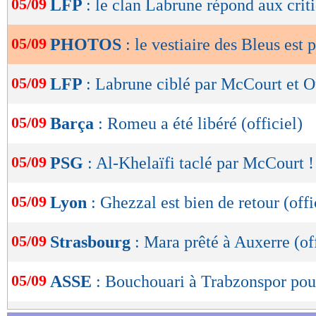
05/09
LFP
: le clan Labrune répond aux crit
de
lecture
05/09
PHOTOS
: le vestiaire des Bleus est p
OK
05/09
LFP
: Labrune ciblé par McCourt et 
05/09
Barça
: Romeu a été libéré (officiel)
05/09
PSG
: Al-Khelaïfi taclé par McCourt !
05/09
Lyon
: Ghezzal est bien de retour (offi
05/09
Strasbourg
: Mara prêté à Auxerre (off
05/09
ASSE
: Bouchouari à Trabzonspor pou