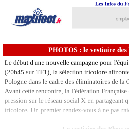
05/09
EdF
: 51 buts comme Henry, Mbappé r
Les Infos du F
05/09
CdM 2026
: Maroc qualifié, les cador
emplac
05/09
EdF
: la cohésion offensive, Mbappé 
PHOTOS : le vestiaire des 
05/09
CdM 2026
: le carton de l'Italie
Le début d'une nouvelle campagne pour l'équi
05/09
CdM 2026
: le classement du groupe 
(20h45 sur TF1), la sélection tricolore affron
Pologne dans le cadre des éliminatoires de l
05/09
CdM 2026
: Ukraine 0-2 France (fini)
Avant cette rencontre, la Fédération Française 
05/09
PSG
: Luis Enrique blessé en vélo
pression sur le réseau social X en partageant 
tricolore. Un premier rendez-vous à ne pas rat
05/09
OM
: Emerson avait été choqué par l
Le vestiaire des Bleus e