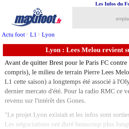
Les Infos du F
05/09
Auxerre
: le prêt de Mara, Leca cham
emplac
05/09
Inter
: la C1, Martinez était au fond d
>
>
Actu foot
L1
Lyon
05/09
EdF
: Rothen épingle l'attitude de Mb
Lyon : Lees Melou revient s
05/09
Monaco
: Dier choqué par les jeunes
Avant de quitter Brest pour le Paris FC contre
05/09
CdM 2026
: le carton du Burkina Faso
compris), le milieu de terrain Pierre
Lees Mel
L1 cette saison) a longtemps été associé à l'
05/09
EdF
: l'Argentine, Mbappé a dit non à
dernier mercato d'été. Pour la radio RMC ce ve
revenu sur l'intérêt des Gones.
05/09
CdM 2026
: Ukraine-France, les com
"Le projet Lyon existait et les infos sont sorti
05/09
LFP
: le clan Labrune répond aux crit
Les négociations ont duré beaucoup plus longt