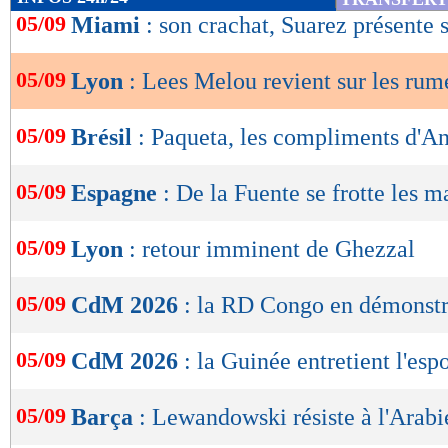
de
05/09
Miami
: son crachat, Suarez présente 
lecture
05/09
Lyon
: Lees Melou revient sur les rum
OK
05/09
Brésil
: Paqueta, les compliments d'An
05/09
Espagne
: De la Fuente se frotte les m
05/09
Lyon
: retour imminent de Ghezzal
05/09
CdM 2026
: la RD Congo en démonstr
05/09
CdM 2026
: la Guinée entretient l'espo
05/09
Barça
: Lewandowski résiste à l'Arabi