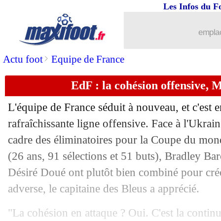
Les Infos du F
emplac
>
Actu foot
Equipe de France
EdF : la cohésion offensive,
L'équipe de France séduit à nouveau, et c'est e
rafraîchissante ligne offensive. Face à l'Ukrai
cadre des éliminatoires pour la Coupe du mo
(26 ans, 91 sélections et 51 buts), Bradley Bar
Désiré Doué ont plutôt bien combiné pour crée
adverse, le capitaine des Bleus a apprécié.
...
brèves d'AUJOURD'HUI ( 8 août 202
"La cohésion en attaque ? Oui. C'est la contin