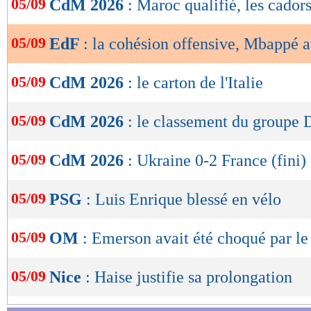
05/09
CdM 2026
: Maroc qualifié, les cador
de
Lu 8.330 fois
- Gilles Campos -
lecture
05/09
EdF
: la cohésion offensive, Mbappé 
OK
05/09
CdM 2026
: le carton de l'Italie
05/09
CdM 2026
: le classement du groupe 
05/09
CdM 2026
: Ukraine 0-2 France (fini)
05/09
PSG
: Luis Enrique blessé en vélo
05/09
OM
: Emerson avait été choqué par l
05/09
Nice
: Haise justifie sa prolongation