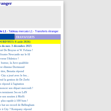
tranger
de L1
-
Tableau mercato L1
-
Transferts étranger
TRANSFERTS
OURD'HUI ( 6 août 2026)
es du mer. 3 décembre 2025
enté De Bruyne et W. Fofana !
frustre Newcastle sur le fil
verse l'Atletico !
 buteur, la Juve qualifiée
ayer élimine Dortmund
u titre, Benatia répond
 City a joué avec le feu...
end la gestion de De Zerbi
o répond à l'agitation
nnoncer son départ mercredi !
ues terminent 3es en LdN
te son soutien à Moffi
e plus rapide à 100 buts !
n bat un record de Bellingham
ir à City ? Kompany répond