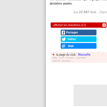
dernières années.
Lu 22.587 fois
- Dami
afficher les réactions (12)
Partager
Twitter
Mail
la page du club :
Marseille
bilan, stats, réultats, calendrier,
effectif, tranferts, ...