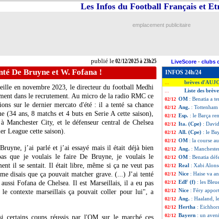
Les Infos du Football Français et E
emplacement publicitaire
publié le
02/12/2025 à 23h25
LiveScore
-
clubs 
nté De Bruyne et W. Fofana !
INFOS 24h/24
brèves d'AUJ
...
eille en novembre 2023, le directeur du football Medhi
Liste des brèv
...
amment dans le recrutement. Au micro de la radio RMC ce
OM
: Benatia a t
02/12
ons sur le dernier mercato d'été : il a tenté sa chance
Ang.
: Tottenham 
02/12
ne
(34 ans, 8 matchs et 4 buts en Serie A cette saison),
Esp.
: le Barça ren
02/12
 à Manchester City, et le défenseur central de Chelsea
Ita. (Cpe)
: David
02/12
er League cette saison).
All. (Cpe)
: le B
02/12
OM
: la course a
02/12
Bruyne, j’ai parlé et j’ai essayé mais il était déjà bien
Ang.
: Manchester
02/12
pas que je voulais le faire De Bruyne, je voulais le
OM
: Benatia déf
02/12
ent il se sentait. Il était libre, même si ça ne veut pas
Real
: Xabi Alons
02/12
me disais que ça pouvait matcher grave. (...) J’ai tenté
Nice
: Haise va a
02/12
EdF (f)
: les Ble
ussi Fofana de Chelsea. Il est Marseillais, il a eu pas
02/12
Nice
: Féry appor
02/12
le contexte marseillais ça pouvait coller pour lui", a
Ang.
: Haaland, l
02/12
Hertha
: Eichhor
02/12
Bayern
: un aven
02/12
si certains coups réussis par l'OM sur le marché ces