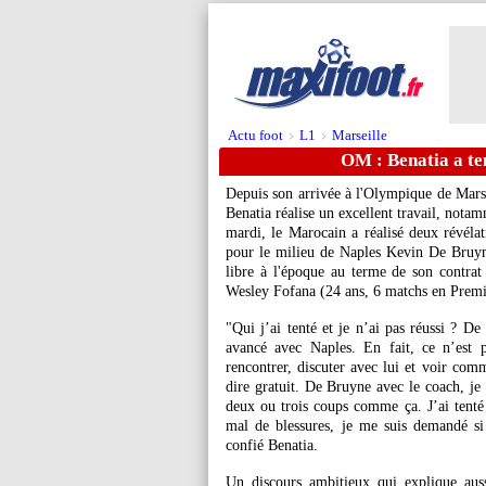
Actu foot
L1
Marseille
>
>
OM : Benatia a te
Depuis son arrivée à l'Olympique de Mars
Benatia réalise un excellent travail, not
mardi, le Marocain a réalisé deux révélati
pour le milieu de Naples Kevin
De Bruy
libre à l'époque au terme de son contrat
Wesley
Fofana
(24 ans, 6 matchs en Premi
"Qui j’ai tenté et je n’ai pas réussi ? De 
avancé avec Naples. En fait, ce n’est 
rencontrer, discuter avec lui et voir comm
dire gratuit. De Bruyne avec le coach, je 
deux ou trois coups comme ça. J’ai tenté a
mal de blessures, je me suis demandé si 
confié Benatia.
Un discours ambitieux qui explique aus