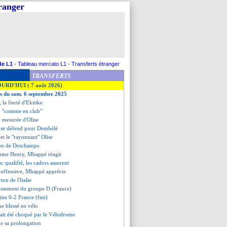
tranger
de L1
-
Tableau mercato L1
-
Transferts étranger
TRANSFERTS
OURD'HUI ( 7 août 2026)
es du sam. 6 septembre 2025
 la fierté d'Ekitike
 - "comme en club"
s) mesurée d'Olise
 se défend pour Dembélé
et le "rayonnant" Olise
tion de Deschamps
omme Henry, Mbappé réagit
c qualifié, les cadors assurent
n offensive, Mbappé apprécie
rton de l'Italie
lassement du groupe D (France)
ine 0-2 France (fini)
ue blessé en vélo
ait été choqué par le Vélodrome
fie sa prolongation