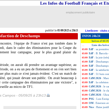
Les Infos du Football Français et E
emplacement publicitaire
publié le
05/09/2025 à 23h13
LiveScore
-
clubs 
isfaction de Deschamps
INFOS 24h/24
brèves d'AUJ
...
encontre, l'équipe de France n'est pas tombée dans le
Liste des brèv
...
edi, dans le cadre des éliminatoires pour la Coupe du
EdF
: sa première,
05/09
ement leur campagne, pour le plus grand plaisir du
EdF
: B. Barcola
05/09
EdF
: la joie (trè
05/09
EdF
: Deschamps
05/09
ériode, on aurait dû prendre un avantage supérieur, au
EdF
: Deschamps 
05/09
riode, on a eu un peu de flottement et on s'en sort bien
EdF
: la satisfac
05/09
er plus mais ce n'est jamais évident. C'est un match de
EdF
: 51 buts c
05/09
alité, qui jouait devant son public. On avait beaucoup à
CdM 2026
: Maro
05/09
 cette campagne des éliminatoires par une victoire", a
EdF
: la cohésio
05/09
rseille au micro de TF1.
CdM 2026
: le ca
05/09
CdM 2026
: le c
05/09
CdM 2026
: Ukra
es Campos - 05/09/25 à 23h13
05/09
PSG
: Luis Enriq
05/09
OM
: Emerson av
05/09
Nice
: Haise justi
05/09