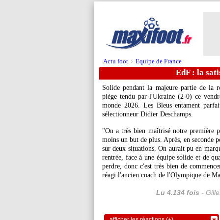
Actu foot
Equipe de France
>
EdF : la sat
Solide pendant la majeure partie de la r
piège tendu par l'Ukraine (2-0) ce vendr
monde 2026. Les Bleus entament parfait
sélectionneur Didier Deschamps.
"On a très bien maîtrisé notre première p
moins un but de plus. Après, en seconde pé
sur deux situations. On aurait pu en marqu
rentrée, face à une équipe solide et de qu
perdre, donc c'est très bien de commencer
réagi l'ancien coach de l'Olympique de Ma
Lu 4.134 fois
- Gill
afficher les réactions (+)