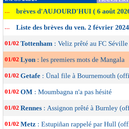
de
...
brèves d'AUJOURD'HUI ( 6 août 202
lecture
OK
...
Liste des brèves du ven. 2 février 2024
01/02
Tottenham
: Veliz prêté au FC Séville 
01/02
Lyon
: les premiers mots de Mangala
01/02
Getafe
: Ünal file à Bournemouth (offi
01/02
OM
: Moumbagna n'a pas hésité
01/02
Rennes
: Assignon prêté à Burnley (off
01/02
Metz
: Estupiñan rappelé par Hull (off