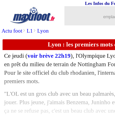
Les Infos du F
emplac
>
>
Actu foot
L1
Lyon
Lyon : les premiers mots
Ce jeudi (
voir brève 22h19
), l'Olympique Lyo
en prêt du milieu de terrain de Nottingham Fo
Pour le site officiel du club rhodanien, l'inter
premiers mots.
"L'OL est un gros club avec un beau palmarès, 
jouer. Plus jeune, j'aimais Benzema, Juninho e
ça ne se refuse pas, c'est un beau club avec une