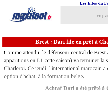
Les Infos du F
01/02
Lille
: Ilic jusqu'en 2027 (officiel)
emplac
01/02
Lille
: Zedadka prêté en D2 espagnole 
01/02
Shakhtar
: Sudakov jusqu'en 2028 (off
Brest : Dari file en prêt à Cha
01/02
Palace
: Wharton signe pour 25 M€ (of
Comme attendu, le défenseur central de Brest
01/02
Olympiakos
: Biel file à Augsbourg (o
apparitions en L1 cette saison) va terminer la 
Charleroi. Ce jeudi, l'international marocain a 
01/02
VIDEO
: le but sensationnel de Laport
option d'achat, à la formation belge.
01/02
Nantes
: Diack envoyé en MLS (offici
Achraf Dari a été prêté à 
01/02
PSG
: Ekitike prêté à Francfort (offici