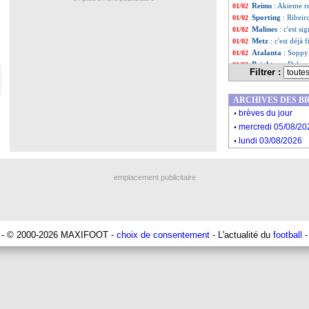
Reims
: Akieme r
01/02
Sporting
: Ribeir
01/02
Malines
: c'est si
01/02
Metz
: c'est déjà
01/02
Atalanta
: Soppy 
01/02
Brighton
: Dahoud
01/02
Filtrer :
OM
: Vitinha prê
01/02
Nantes
: Centonze
01/02
ARCHIVES DES B
Bayern
: 4,5 M€ 
01/02
.
Brest
: Stuttgart 
01/02
brèves du jour
.
Montpellier
: Sag
01/02
mercredi 05/08/20
PSG
: l'espoir d'
01/02
.
lundi 03/08/2026
OM
: Clauss ne d
01/02
PSG
: Mbappé, dé
01/02
Lyon
: les détail
01/02
emplacement publicitaire
Liste des brèv
...
Liste des brèv
...
- © 2000-2026 MAXIFOOT -
choix de consentement
- L'actualité du
football
-