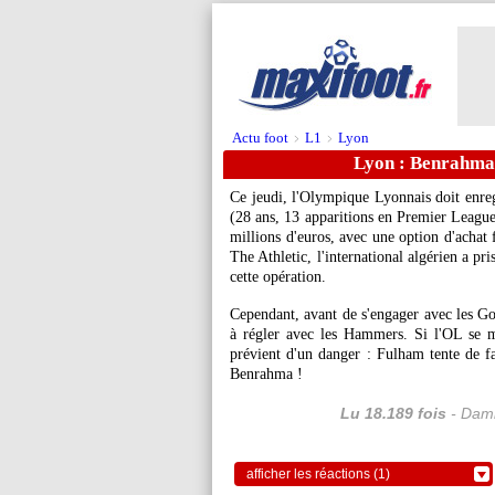
Actu foot
L1
Lyon
>
>
Lyon : Benrahma 
Ce jeudi, l'Olympique Lyonnais doit enreg
(28 ans, 13 apparitions en Premier League 
millions d'euros, avec une option d'achat 
The Athletic, l'international algérien a pr
cette opération.
Cependant, avant de s'engager avec les Go
à régler avec les Hammers. Si l'OL se m
prévient d'un danger : Fulham tente de f
Benrahma !
Lu 18.189 fois
- Dami
afficher les réactions (1)