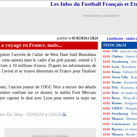
Les Infos du Football Français et E
PSG
: Enrique ne
01/02
Betis
: Henrique v
01/02
Monaco
: Matazo
01/02
emplacement publicitaire
Japon
: Ito rentr
01/02
Lyon
: Benrahma, 
01/02
Barça
: Torres fr
01/02
PSG
: le mercato,
01/02
publié le
01/02/2024 à 12h24
LiveScore
-
clubs 
Getafe
: Ünal ve
01/02
a voyagé en France, mais...
INFOS 24h/24
Nantes
: Haïdara 
01/02
OM
: mercato tot
01/02
istrer l'arrivée de l'ailier de West Ham Saïd
Benrahma
Chelsea
: Santos 
01/02
cette saison) dans le cadre d'un prêt payant, estimé à 5
Strasbourg
: Sel
01/02
fixée à 10 millions d'euros. D'après les informations de
Lyon
: Benrahma 
01/02
is l'avion et se trouve désormais en France pour finaliser
Reims
: l'affaire
01/02
Aston Villa
: Rog
01/02
Torino
: Karamoh
01/02
nes, l'ancien joueur de l'OGC Nice a encore des détails
PSG
: Kurzawa, d
01/02
ontre confiant sur ce dossier, le média Foot Mercato
Real
: un teaser m
01/02
aire capoter le deal avec Lyon pour mettre la main sur
Barça
: Bergvall
01/02
Rennes
: Assigno
01/02
VIDEO
: Mangala
01/02
Strasbourg
: Not
en Da Silva - 01/02/24 à 12h24
01/02
Monaco
: Matsim
01/02
Galatasaray
: A
01/02
Bayern
: un bute
01/02
Monaco
: Boadu 
01/02
emplacement publicitaire