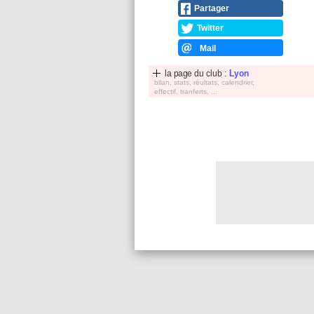
Partager
Twitter
Mail
la page du club :
Lyon
bilan, stats, réultats, calendrier,
effectif, tranferts, ...