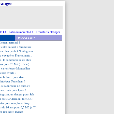
tranger
 sait toujours pas pour Mbappé
endu à Botafogo (officiel)
 vers un prêt à Antwerp
e à Reims
tout est réglé !
einé dans son élan
 Enrique n'attend rien mais...
de L1
-
Tableau mercato L1
-
Transferts étranger
rs un prêt à Bournemouth
TRANSFERTS
définitivement retenu à Lens
alement terminé ?
bientôt en prêt à Strasbourg
s va bien partir à Nottingham
a voyagé en France, mais...
 Ito, le communiqué du club
ers pour 20 M€ (officiel)
 va renforcer Montpellier
épart avorté ?
et le feu... pour rien !
 chipé par Tottenham ?
n se rapproche de Burnley
 en route pour Lyon !
tingham, un danger pour Sels
a prêté à Clermont (officiel)
urier pour remplacer Boey
ur de 16 ans pour 6,5 M€ (off.)
va rejoindre Twente