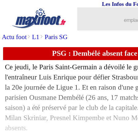
Les Infos du F
01/02
VIDEO
: le but sensationnel de Laport
emplac
01/02
Nantes
: Diack envoyé en MLS (offici
>
>
Actu foot
L1
Paris SG
01/02
PSG
: Ekitike prêté à Francfort (offici
PSG : Dembélé absent face
01/02
Genoa
: Yeboah prêté au Standard (off
Ce jeudi, le Paris Saint-Germain a dévoilé le 
01/02
Getafe
: Mitrovic retourne à La Gantoi
l'entraîneur Luis Enrique pour défier Strasbo
la 20e journée de Ligue 1. Et en raison d'une gê
01/02
Empoli
: Baldanzi à la Roma pour 10 
parisien Ousmane
Dembélé
(26 ans, 17 matchs
saison) a été préservé par le club de la capitale
01/02
Schalke
: Polter rejoint Darmstadt (off
Milan Skriniar, Presnel Kimpembe et Nuno M
absents.
01/02
Werder
: un jeune de MU a signé (offi