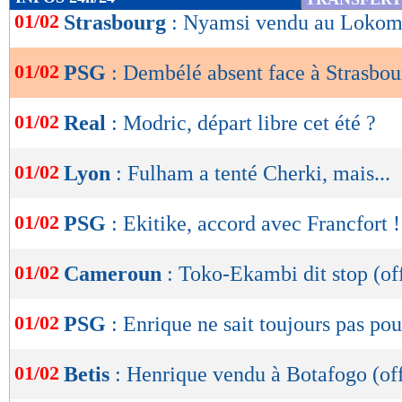
de
01/02
Strasbourg
: Nyamsi vendu au Lokomo
lecture
01/02
PSG
: Dembélé absent face à Strasbou
OK
01/02
Real
: Modric, départ libre cet été ?
01/02
Lyon
: Fulham a tenté Cherki, mais...
01/02
PSG
: Ekitike, accord avec Francfort !
01/02
Cameroun
: Toko-Ekambi dit stop (off
01/02
PSG
: Enrique ne sait toujours pas p
01/02
Betis
: Henrique vendu à Botafogo (off